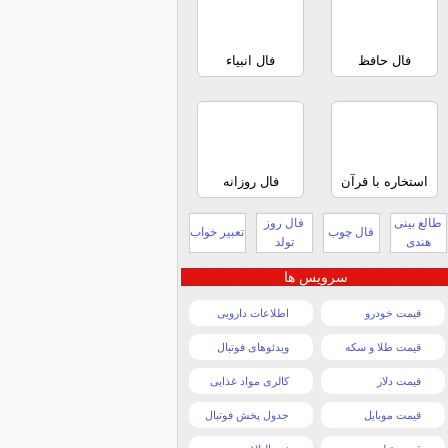
فال حافظ
فال انبیاء
استخاره با قرآن
فال روزانه
طالع بینی
فال روز
فال چوب
تعبیر خواب
هندی
تولد
سرویس ها
قیمت خودرو
اطلاعات دارویی
قیمت طلا و سکه
ویدئوهای فوتبال
قیمت دلار
کالری مواد غذایی
قیمت موبایل
جدول پخش فوتبال