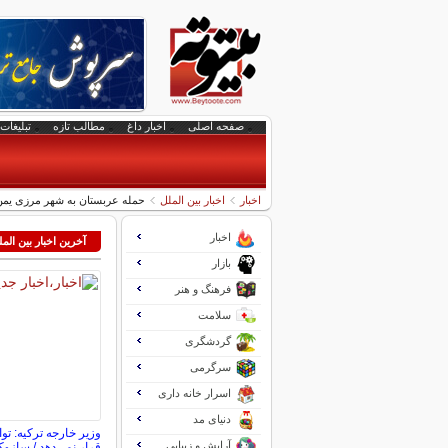
صفحه اصلی
اخبار داغ
مطالب تازه
تبلیغات 
اخبار
اخبار بین الملل
حمله عربستان به شهر مرزی یم
اخبار
آخرین اخبار بین الم
بازار
فرهنگ و هنر
سلامت
گردشگری
سرگرمی
اسرار خانه داری
دنیای مد
وزیر خارجه ترکیه: تو
آرایش و زیبایی
قرار نمی‌دهد / سازوک