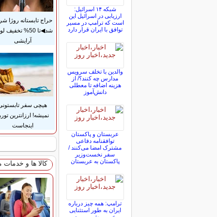
شبکه ۱۴ اسرائیل:
ارزیابی در اسرائیل این
حراج تابستانه روژا شر
است که ترامپ در مسیر
توافق با ایران قرار دارد
شد◀تا 50% تخفیف ل
آرایشی
والدین با تخلف سرویس
مدارس چه کنند؟/ از
هزینه اضافه تا معطلی
دانش‌آموز
هیچی سفر تابستونی
نمیشه! ارزانترین توره
اینجاست
عربستان و پاکستان
توافقنامه دفاعی
مشترک امضا می‌کنند /
سفر نخست‌وزیر
پاکستان به عربستان
کالا ها و خدمات 
ترامپ: همه چیز درباره
ایران به طور استثنایی