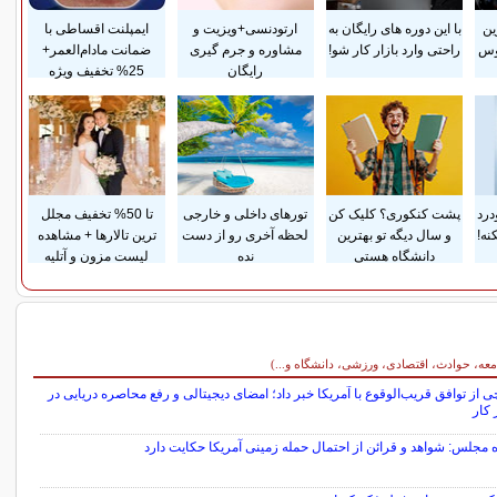
ین
با این دوره های رایگان به
ارتودنسی+ویزیت و
ایمپلنت اقساطی با
وس
راحتی وارد بازار کار شو!
مشاوره و جرم گیری
ضمانت مادام‌العمر+
رایگان
25% تخفیف ویژه
درد
پشت کنکوری؟ کلیک کن
تورهای داخلی و خارجی
تا 50% تخفیف مجلل
نه!
و سال دیگه تو بهترین
لحظه آخری رو از دست
ترین تالارها + مشاهده
دانشگاه هستی
نده
لیست مزون و آتلیه
معه، حوادث، اقتصادی، ورزشی، دانشگاه و...)
 از توافق قریب‌الوقوع با آمریکا خبر داد؛ امضای دیجیتالی و رفع محاصره دریایی در
 کار
ه مجلس: شواهد و قرائن از احتمال حمله زمینی آمریکا حکایت دارد