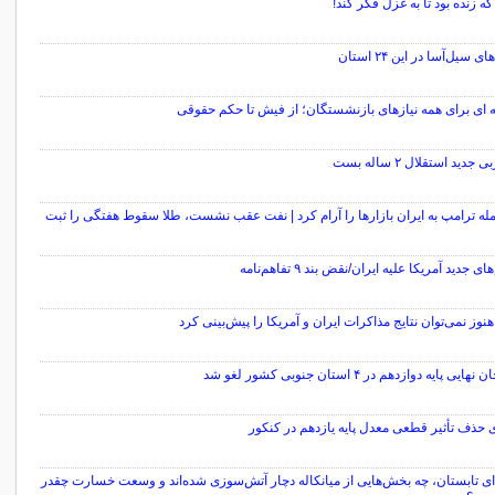
ه زنده بود تا به غزل فکر کند!
 سیل‌آسا در این ۲۴ استان
 ای برای همه نیازهای بازنشستگان؛ از فیش تا حکم حقوقی
دید استقلال ۲ ساله بست
له ترامپ به ایران بازارها را آرام کرد | نفت عقب نشست، طلا سقوط هفتگی را ثبت
ی جدید آمریکا علیه ایران/نقض بند ۹ تفاهم‌نامه
نوز نمی‌توان نتایج مذاکرات ایران و آمریکا را پیش‌بینی کرد
 حذف تأثیر قطعی معدل پایه یازدهم در کنکور
دای تابستان، چه بخش‌هایی از میانکاله دچار آتش‌سوزی شده‌اند و وسعت خسارت چقدر