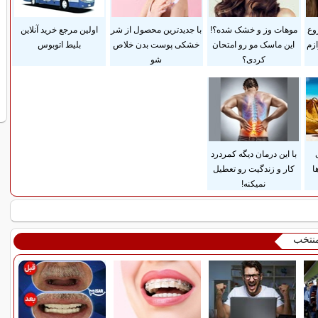
وع
موهات وز و خشک شده؟!
با جدیدترین محصول از شر
اولین مرجع خرید آنلاین
وازم
این ماسک مو رو امتحان
خشکی پوست بدن خلاص
بلیط اتوبوس
کردی؟
شو
با این درمان دیگه کمردرد
ا
کار و زندگیت رو تعطیل
نمیکنه!
منتخب