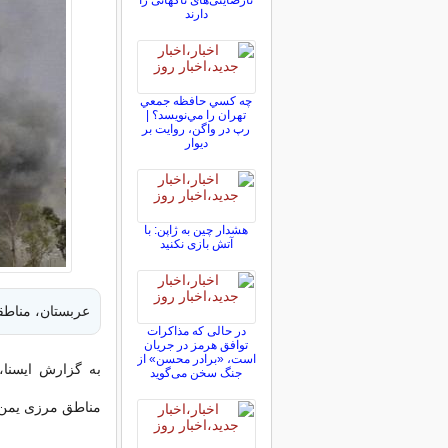
نارضایتی‌های ناگهانی را
دارند
چه كسي حافظه جمعي
تهران را مي‌نويسد؟ |
رپ در واگن، روايت بر
ديوار
هشدار چین به ژاپن: با
آتش بازی نکنید
عربستان، مناطق
در حالی که مذاکرات
توافق هرمز در جریان
است، «برادر محسن» از
به گزارش ایسنا،
جنگ سخن می‌گوید
مناطق مرزی یمن 