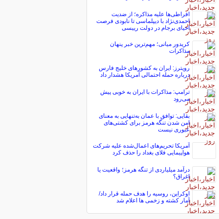
افراطی‌ها علیه مذاکره؛ از ضدیت
احمدی‌نژاد با دیپلماسی تا نابودی فرصت
احیای برجام در دولت رییسی
کریدور میانی؛ مهم‌ترین خبر پنهان
مذاکرات
رویترز: ایران به کشورهای خلیج فارس
درباره حمله احتمالی آمریکا هشدار داد
ترامپ: مذاکرات با ایران به خوبی پیش
می‌رود
بقایی: توافق با عمان به‌تنهایی به معنای
امن شدن تنگه هرمز برای کشتی‌های
عبوری نیست
آمریکا تحریم‌های اعمال‌شده علیه شرکت
هواپیمایی فلای بغداد را حذف کرد
درآمد میلیاردی از تنگه هرمز؛ واقعیت یا
اغراق؟
اوکراین، روسیه را هدف حمله قرار داد/
آمار کشته و زخمی ها اعلام شد