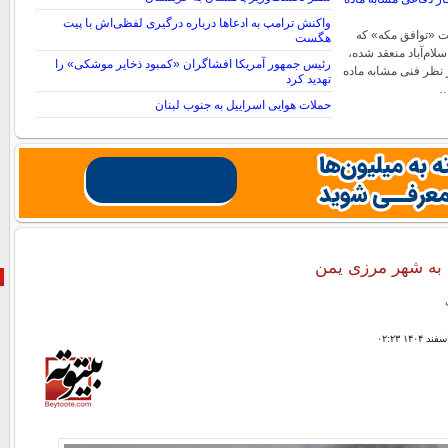
واکنش ترامپ به ادعاها درباره درگیری لفظی‌اش با پیت
ت «توافق مکه» که
هگست
سلام‌آباد منعقد شده،
رئیس جمهور آمریکا افشاگران «کمبود ذخایر موشکی» را
 نظر فنی مشابه ماده
تهدید کرد
حملات هوایی اسراییل به جنوب لبنان
به شهر مرزی یمن