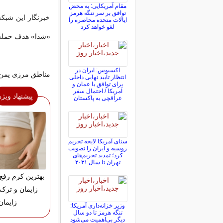
مقام آمریکایی: به محض
توافق بر سر تنگه هرمز
خبرنگار این شبک
ایالات متحده محاصره را
لغو خواهد کرد
«شدا» هدف حمله ق
اکسیوس: ایران در
مناطق مرزی یمن 
انتظار تأیید نهایی داخلی
برای توافق با عمان و
آمریکا / احتمال سفر
پیشنهاد ویژه
عراقچی به پاکستان
سنای آمریکا لایحه تحریم
روسیه و ایران را تصویب
کرد؛ تمدید تحریم‌های
تهران تا سال ۲۰۳۱
بهترین کرم رفع
زایمان و ترک
زایمان
وزیر خزانه‌داری آمریکا:
تنگه هرمز تا دو سال
دیگر بی‌اهمیت می‌شود