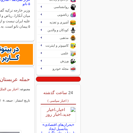
۵ ناتو
روانشناسی
وزیر خارجه ترکیه گف
زناشویی
میان آنکارا، ریاض و ا
علیه ایران نیست و از
آشپزی و تغذیه
۵ پیمان ناتو است. به…
کودکان و والدین
مذهبی
کامپیوتر و اینترنت
علمی
ورزش
مجله خودرو
حمله عربستان 
اخبار بین الملل
مجموعه:
24
ساعت گذشته
( اخبار سیاسی )
تاریخ انتشار : جمعه, ۰۸ اسفند ۱۴۰۴ ۰۲:۲۳
«بحران‌های اقتصادی»
پتانسیل ایجاد