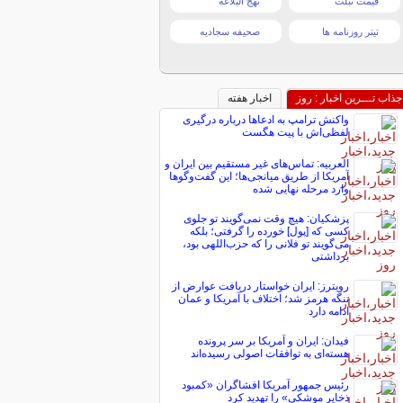
قیمت تبلت
نهج البلاغه
تیتر روزنامه ها
صحیفه سجادیه
جذاب تـــرین اخبار : روز
اخبار هفته
واکنش ترامپ به ادعاها درباره درگیری
لفظی‌اش با پیت هگست
العربیه: تماس‌های غیر مستقیم بین ایران و
آمریکا از طریق میانجی‌ها؛ این گفت‌و‌گو‌ها
وارد مرحله نهایی شده
پزشکیان: هیچ وقت نمی‌گویند تو جلوی
کسی که [پول] خورده را گرفتی؛ بلکه
می‌گویند تو فلانی را که حزب‌اللهی بود،
برداشتی
رویترز: ایران خواستار دریافت عوارض از
تنگه هرمز شد؛ اختلاف با آمریکا و عمان
ادامه دارد
فیدان: ایران و آمریکا بر سر پرونده
هسته‌ای به توافقات اصولی رسیده‌اند
رئیس جمهور آمریکا افشاگران «کمبود
ذخایر موشکی» را تهدید کرد