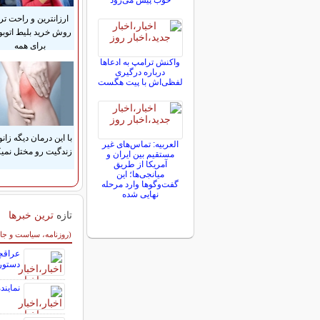
خوب پیش می‌رود
ارزانترین و راحت تر
روش خرید بلیط اتوب
برای همه
واکنش ترامپ به ادعاها
درباره درگیری
لفظی‌اش با پیت هگست
با این درمان دیگه زانو
العربیه: تماس‌های غیر
زندگیت رو مختل نمیک
مستقیم بین ایران و
آمریکا از طریق
میانجی‌ها؛ این
گفت‌و‌گو‌ها وارد مرحله
نهایی شده
تازه
ترین خبرها
سایر خبرهای داغ
(روزنامه، سیاست و جا
عراقچی
دستور
نمایند