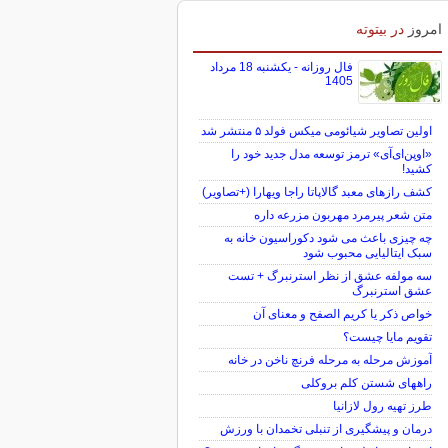
امروز
در بیتوته
فال روزانه - یکشنبه 18 مرداد
1405
اولین تصاویر شیائومی میکس فولد ۵ منتشر شد
«اوپن‌ای‌آی» ترمز توسعه مدل جدید خود را
کشید!
کشف رازهای معبد گالاپاتا راجا ویهارا (+تصاویر)
متن شعر پیرمرد مهربون مزرعه داره
چه چیزی باعث می شود دکوراسیون خانه به
سبک ایتالیایی محبوب شود
سه مولفه عشق از نظر استرنبرگ + تست
عشق استرنبرگ
خواص ذکر یا کریم الصفح و معنای آن
تقویم مایا چیست؟
آموزش مرحله به مرحله فرنچ ناخن در خانه
راههای شستن کلم بروکلی
طرز تهیه رول لازانیا
درمان و پیشگیری از تنبلی تخمدان با ورزش