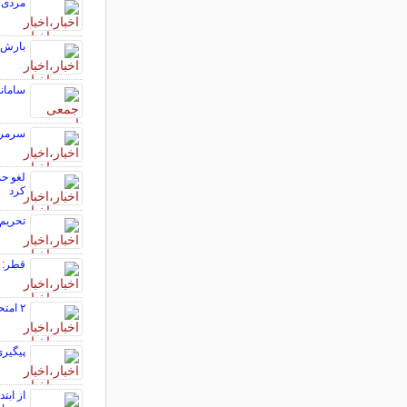
مردی ک
بارش‌های
سامانه
سرمربی ج
لغو حم
کرد
تحریم‌ها
قطر: ه
۲ امتحان نهایی پایه دوازدهم در ۴ استان جنوبی کشور لغو شد
پیگیری
از ابت