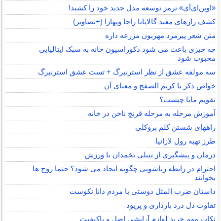
«اوپن‌ای‌آی» ترمز توسعه مدل جدید خود را کشید!
کشف رازهای معبد گالاپاتا راجا ویهارا (+تصاویر)
متن شعر پیرمرد مهربون مزرعه داره
چه چیزی باعث می شود دکوراسیون خانه به سبک ایتالیایی
محبوب شود
سه مولفه عشق از نظر استرنبرگ + تست عشق استرنبرگ
خواص ذکر یا کریم الصفح و معنای آن
تقویم مایا چیست؟
آموزش مرحله به مرحله فرنچ ناخن در خانه
راههای شستن کلم بروکلی
طرز تهیه رول لازانیا
درمان و پیشگیری از تنبلی تخمدان با ورزش
احترام در رابطه زناشویی چگونه ایجاد می شود؟ حتما زوج ها
بخوانند
داستان ضرب المثل دوستی با مردم دانا نكوست
تفاوت دل درد بارداری و پریود
نکات مهم خرید لوازم آرایشی اصل و باکیفیت