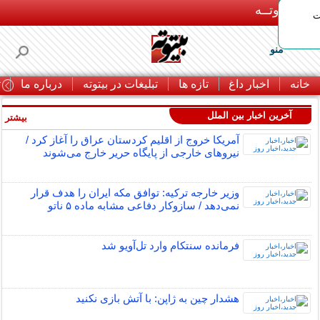
بـیتوتــه
ات
منو
خانه
اخبار داغ
تازه ها
تبلیغات در بیتوته
درباره ما
ت
آخرین اخبار بین الملل
بیشتر »
آمریکا خروج از اقلیم کردستان عراق را آغاز کرد /
نیروهای خارجی از پایگاه حریر خارج می‌شوند
وزیر خارجه ترکیه: توافق مکه ایران را هدف قرار
نمی‌دهد / سازوکار دفاعی مشابه ماده ۵ ناتو
فرمانده سنتکام وارد تل‌آویو شد
هشدار چین به ژاپن: با آتش بازی نکنید