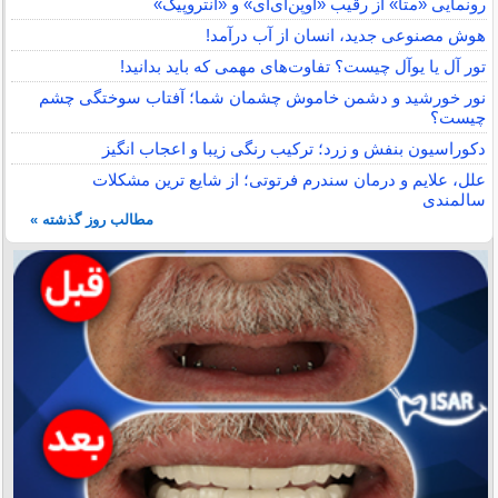
رونمایی «متا» از رقیب «اوپن‌ای‌آی» و «آنتروپیک»
هوش مصنوعی جدید، انسان از آب درآمد!
تور آل یا یوآل چیست؟ تفاوت‌های مهمی که باید بدانید!
نور خورشید و دشمن خاموش چشمان شما؛ آفتاب سوختگی چشم
چیست؟
دکوراسیون بنفش و زرد؛ ترکیب رنگی زیبا و اعجاب انگیز
علل، علایم و درمان سندرم فرتوتی؛ از شایع ترین مشکلات
سالمندی
مطالب روز گذشته »