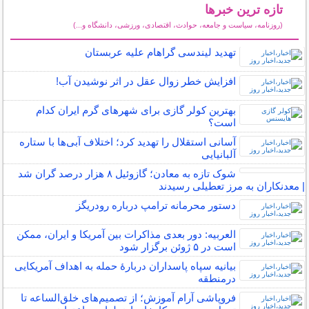
تازه ترین خبرها
(روزنامه، سیاست و جامعه، حوادث، اقتصادی، ورزشی، دانشگاه و...)
سایر خبرهای داغ
تهدید لیندسی گراهام علیه عربستان
افزایش خطر زوال عقل در اثر نوشیدن آب!
بهترین کولر گازی برای شهرهای گرم ایران کدام
است؟
آسانی استقلال را تهدید کرد؛ اختلاف آبی‌ها با ستاره
آلبانیایی
شوک تازه به معادن؛ گازوئیل ۸ هزار درصد گران شد
| معدنکاران به مرز تعطیلی رسیدند
دستور محرمانه ترامپ درباره رودریگز
العربیه: دور بعدی مذاکرات بین آمریکا و ایران، ممکن
است در ۵ ژوئن برگزار شود
بیانیه سپاه پاسداران دربارۀ حمله به اهداف آمریکایی
درمنطقه
فروپاشی آرام آموزش؛ از تصمیم‌های خلق‌الساعه تا