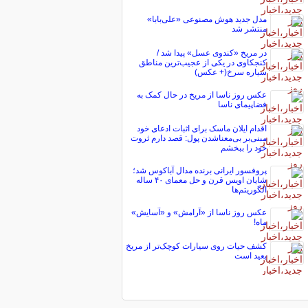
مدل جدید هوش مصنوعی «علی‌بابا»
منتشر شد
در مریخ «کندوی عسل» پیدا شد /
کنجکاوی در یکی از عجیب‌ترین مناطق
سیاره سرخ(+ عکس)
عکس روز ناسا از مریخ در حال کمک به
فضاپیمای ناسا
اقدام ایلان ماسک برای اثبات ادعای خود
مبنی‌بر بی‌معناشدن پول: قصد دارم ثروت
خود را ببخشم
پروفسور ایرانی برنده مدال آباکوس شد؛
شایان اویس قرن و حل معمای ۴۰ ساله
الگوریتم‌ها
عکس روز ناسا از «آرامش» و «آسایش»
ماه!
کشف حیات روی سیارات کوچک‌تر از مریخ
بعید است