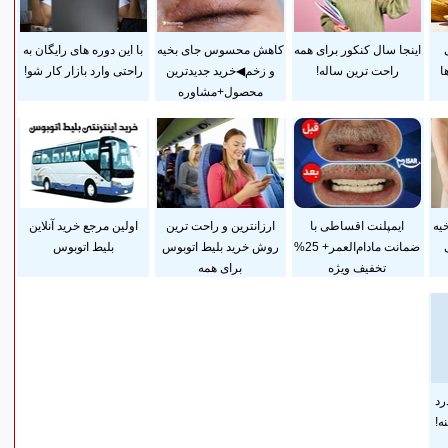
اینجا سال کنکور برای همه
کاهش محسوس جای بخیه
با این دوره های رایگان به
ا
راحت ترین ساله!
و زخم◀خرید جدیدترین
راحتی وارد بازار کار شو!
محصول+مشاوره
یه
ایمپلنت اقساطی با
ارزانترین و راحت ترین
اولین مرجع خرید آنلاین
ضمانت مادام‌العمر+ 25%
روش خرید بلیط اتوبوس
بلیط اتوبوس
تخفیف ویژه
برای همه
رد
ه!