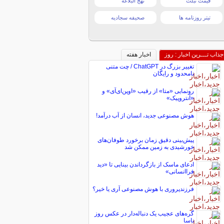
قیمت تبلت
نهج البلاغه
تیتر روزنامه ها
صحیفه سجادیه
جذاب تـــرین اخبار : روز
اخبار هفته
تغییر بزرگ در ChatGPT / چت متنی
نامحدود و رایگان
رونمایی «متا» از رقیب «اوپن‌ای‌آی» و
«آنتروپیک»
هوش مصنوعی جدید، انسان از آب درآمد!
پیش‌بینی دقیق زمان برخورد طوفان‌های
خورشیدی به زمین ممکن شد
ادعای ماسک از بازگرداندن بینایی تا «دید
فراانسانی»
فرزندپروری با هوش مصنوعی آری یا خیر؟
گره‌های عجیب یک دنباله‌دار در عکس روز
ناسا