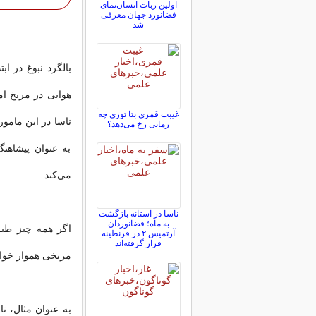
اولین ربات انسان‌نمای
فضانورد جهان معرفی
شد
بالگرد نبوغ در ا
هوایی در مریخ ام
غیبت قمری بتا توری چه
ناسا در این مامو
زمانی رخ می‌دهد؟
به عنوان پیشاهن
می‌کند.
ناسا در آستانه بازگشت
به ماه؛ فضانوردان
اگر همه چیز طبق 
آرتمیس ۲ در قرنطینه
قرار گرفته‌اند
مریخی هموار خواه
به عنوان مثال، نا