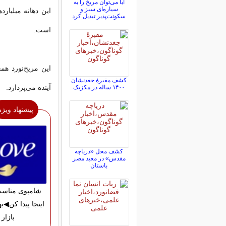
آیا می‌توان مریخ را به
سیاره‌ای سبز و
این دهانه میلیار
سکونت‌پذیر تبدیل کرد
است.
این مریخ‌نورد همچ
کشف مقبرۀ جغدنشان
آینده می‌پردازد.
۱۴۰۰ ساله در مکزیک
پیشنهاد ویژه
کشف محل «دریاچه
مقدس» در معبد مصر
باستان
شامپوی مناسب
اینجا پیدا کن◀به
بازار