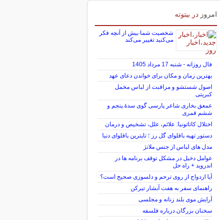
امروز
در بیتوته
شخصیت شما بیش از آنچه فکر
می‌کنید تغییر می‌کند
فال روزانه - شنبه 17 مرداد 1405
بهترین زمان و مکان برای خواندن دعای عهد
اصول شستشو و مراقبت از لباس مخمل
کبریتی
عمعق بخاری شاعر پارسی گوی سدهٔ پنجم و
ششم قمری
اختلال کاتاتونیا: علائم، علل، تشخیص و درمان
دستور تهیه باقلوای گل رز ؛ تاپترین باقلوای دنیا
مدل های لباس از جنس ملانژ
عوامل دخیل در مشکل توقف برنامه ها در
اندروید + راه حل
آیا ازدواج از روی ترحم و دلسوزی صحیح است؟
راهنمای سفر به هفت آبشار تیرکن
آرایش موی بلند زنانه و مجلسی
سخنان بزرگان درباره فلسفه