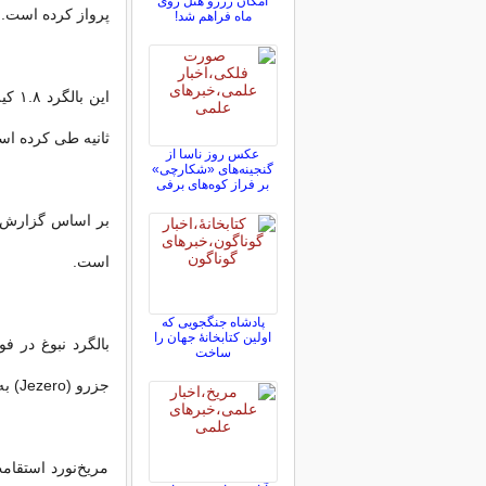
امکان رزرو هتل روی
پرواز کرده است.
ماه فراهم شد!
ثانیه طی کرده ا
عکس روز ناسا از
گنجینه‌های «شکارچی»
بر فراز کوه‌های برفی
است.
پادشاه جنگجویی که
اولین کتابخانۀ جهان را
ساخت
جزرو (Jezero) به وسعت ۴۵ کیلومتر فرود آمد.
مریخ‌نورد استقام