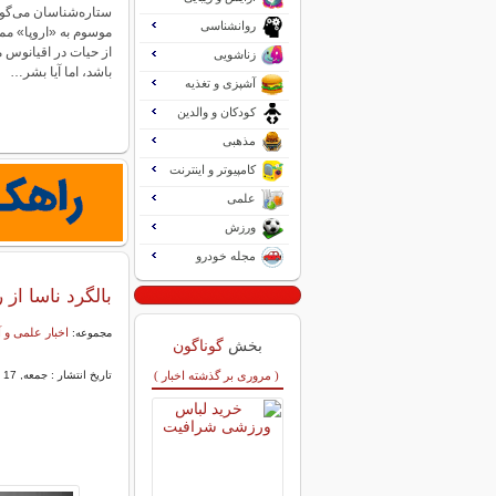
ستاره‌شناسان می‌گو
روانشناسی
موسوم به «اروپا» مم
از حیات در اقیانوس 
زناشویی
باشد، اما آیا بشر…
آشپزی و تغذیه
کودکان و والدین
مذهبی
کامپیوتر و اینترنت
علمی
ورزش
مجله خودرو
بالگرد ناسا از رکورد ۱۰۰ دقیقه پرواز 
اخبار علمی و
مجموعه:
بخش
گوناگون
( مروری بر گذشته اخبار )
تاریخ انتشار : جمعه, 17 شهریور 1402 10:34