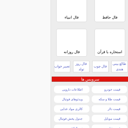
فال حافظ
فال انبیاء
استخاره با قرآن
فال روزانه
طالع بینی
فال روز
فال چوب
تعبیر خواب
هندی
تولد
سرویس ها
قیمت خودرو
اطلاعات دارویی
قیمت طلا و سکه
ویدئوهای فوتبال
قیمت دلار
کالری مواد غذایی
قیمت موبایل
جدول پخش فوتبال