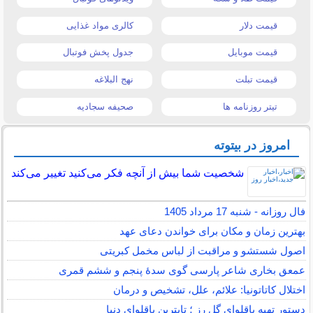
قیمت دلار
کالری مواد غذایی
قیمت موبایل
جدول پخش فوتبال
قیمت تبلت
نهج البلاغه
تیتر روزنامه ها
صحیفه سجادیه
امروز در بیتوته
شخصیت شما بیش از آنچه فکر می‌کنید تغییر می‌کند
فال روزانه - شنبه 17 مرداد 1405
بهترین زمان و مکان برای خواندن دعای عهد
اصول شستشو و مراقبت از لباس مخمل کبریتی
عمعق بخاری شاعر پارسی گوی سدهٔ پنجم و ششم قمری
اختلال کاتاتونیا: علائم، علل، تشخیص و درمان
دستور تهیه باقلوای گل رز ؛ تاپترین باقلوای دنیا