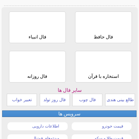
فال حافظ
فال انبیاء
استخاره با قرآن
فال روزانه
سایر فال ها
طالع بینی هندی
فال چوب
فال روز تولد
تعبیر خواب
سرویس ها
قیمت خودرو
اطلاعات دارویی
قیمت طلا و سکه
ویدئوهای فوتبال