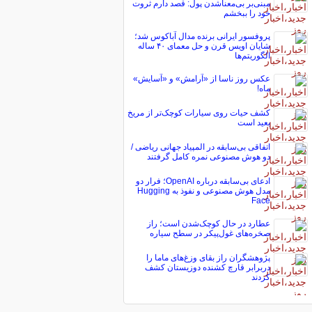
مبنی‌بر بی‌معناشدن پول: قصد دارم ثروت
خود را ببخشم
پروفسور ایرانی برنده مدال آباکوس شد؛
شایان اویس قرن و حل معمای ۴۰ ساله
الگوریتم‌ها
عکس روز ناسا از «آرامش» و «آسایش»
ماه!
کشف حیات روی سیارات کوچک‌تر از مریخ
بعید است
اتفاقی بی‌سابقه در المپیاد جهانی ریاضی /
دو هوش مصنوعی نمره کامل گرفتند
ادعای بی‌سابقه درباره OpenAI؛ فرار دو
مدل هوش مصنوعی و نفوذ به Hugging
Face
عطارد در حال کوچک‌شدن است؛ راز
صخره‌های غول‌پیکر در سطح سیاره
پژوهشگران راز بقای وزغ‌های ماما را
دربرابر قارچ کشنده دوزیستان کشف
کردند