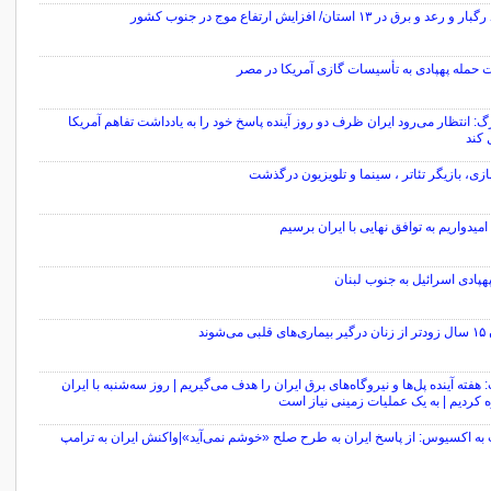
رعد و برق در ۱۳ استان/ افزایش ارتفاع موج در جنوب کشور
 حمله پهپادی به تأسیسات گازی آمریکا در مصر
گ: انتظار می‌رود ایران ظرف دو روز آینده پاسخ خود را به یادداشت تفاهم آمریکا
 کند
نازی، بازیگر تئاتر ، سینما و تلویزیون درگذشت
 امیدواریم به توافق نهایی با ایران برسیم
هپادی اسرائیل به جنوب لبنان
ی می‌شوند
 هفته آینده پل‌ها و نیروگاه‌های برق ایران را هدف می‌گیریم | روز سه‌شنبه با ایران
 کردیم | به یک عملیات زمینی نیاز است
به اکسیوس: از پاسخ ایران به طرح صلح «خوشم نمی‌آید»|واکنش ایران به ترامپ