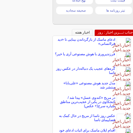
قیمت تبلت
نهج البلاغه
تیتر روزنامه ها
صحیفه سجادیه
جذاب تـــرین اخبار : روز
اخبار هفته
ادعای ماسک از بازگرداندن بینایی تا «دید
فراانسانی»
فرزندپروری با هوش مصنوعی آری یا خیر؟
گره‌های عجیب یک دنباله‌دار در عکس روز
ناسا
مدل جدید هوش مصنوعی «علی‌بابا»
منتشر شد
در مریخ «کندوی عسل» پیدا شد /
کنجکاوی در یکی از عجیب‌ترین مناطق
سیاره سرخ(+ عکس)
عکس روز ناسا از مریخ در حال کمک به
فضاپیمای ناسا
اقدام ایلان ماسک برای اثبات ادعای خود