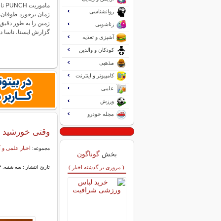
مامو
روانشناسی
زمان برخورد طوفان‌
زمین را به طور دقیق 
زناشویی
گزارش ایسنا، ناسا 
آشپزی و تغذیه
کودکان و والدین
مذهبی
کامپیوتر و اینترنت
علمی
ورزش
مجله خودرو
وقتی خورشید ز
اخبار علمی و
مجموعه:
بخش
گوناگون
( مروری بر گذشته اخبار )
تاریخ انتشار : سه شنبه, ۰۴ شهریور ۱۴۰۴ ۱۳:۵۷