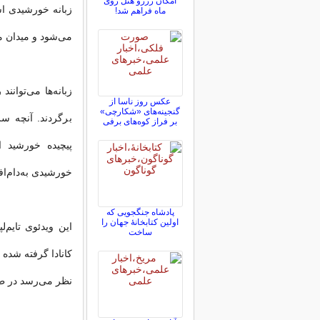
امکان رزرو هتل روی
زبانه خورشیدی ا
ماه فراهم شد!
می‌شود و میدان مغ
زبانه‌ها می‌توانن
عکس روز ناسا از
گنجینه‌های «شکارچی»
برگردند. آنچه س
بر فراز کوه‌های برفی
پیچیده خورشید 
خورشیدی به‌دام‌اف
پادشاه جنگجویی که
اولین کتابخانۀ جهان را
این ویدئوی تایم‌ل
ساخت
کانادا گرفته شده 
نظر می‌رسد در طو