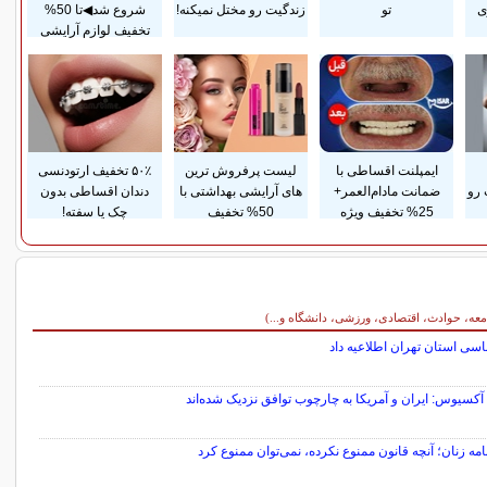
ی
تو
زندگیت رو مختل نمیکنه!
شروع شد◀تا 50%
تخفیف لوازم آرایشی
ایمپلنت اقساطی با
لیست پرفروش ترین
۵۰٪ تخفیف ارتودنسی
 رو
ضمانت مادام‌العمر+
های آرایشی بهداشتی با
دندان اقساطی بدون
25% تخفیف ویژه
50% تخفیف
چک یا سفته!
معه، حوادث، اقتصادی، ورزشی، دانشگاه و...)
سی استان تهران اطلاعیه داد
آکسیوس: ایران و آمریکا به چارچوب توافق نزدیک شده‌اند
امه زنان؛ آنچه قانون ممنوع نکرده، نمی‌توان ممنوع کرد