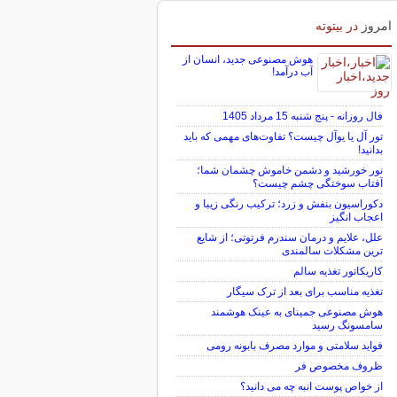
امروز
در بیتوته
هوش مصنوعی جدید، انسان از
آب درآمد!
فال روزانه - پنج شنبه 15 مرداد 1405
تور آل یا یوآل چیست؟ تفاوت‌های مهمی که باید
بدانید!
نور خورشید و دشمن خاموش چشمان شما؛
آفتاب سوختگی چشم چیست؟
دکوراسیون بنفش و زرد؛ ترکیب رنگی زیبا و
اعجاب انگیز
علل، علایم و درمان سندرم فرتوتی؛ از شایع
ترین مشکلات سالمندی
کاریکاتور تغذیه سالم
تغذیه مناسب برای بعد از ترک سیگار
هوش مصنوعی جمینای به عینک هوشمند
سامسونگ رسید
فواید سلامتی و موارد مصرف بابونه رومی
ظروف مخصوص فر
از خواص پوست انبه چه می دانید؟