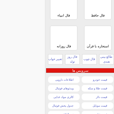
فال حافظ
فال انبیاء
استخاره با قرآن
فال روزانه
طالع بینی
فال روز
فال چوب
تعبیر خواب
هندی
تولد
سرویس ها
قیمت خودرو
اطلاعات دارویی
قیمت طلا و سکه
ویدئوهای فوتبال
قیمت دلار
کالری مواد غذایی
قیمت موبایل
جدول پخش فوتبال