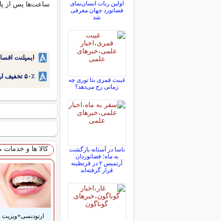
اولین ربات انسان‌نمای
ساعت‌ها پس از پای
فضانورد جهان معرفی
شد
ایمپلنت اقسا
۵۰٪ تخفیف ارتودنسی دندان اقساطی بدون نیاز به چک یا سفته!
غیبت قمری بتا توری چه
زمانی رخ می‌دهد؟
کالا ها و خدمات 
ناسا در آستانه بازگشت
به ماه؛ فضانوردان
آرتمیس ۲ در قرنطینه
قرار گرفته‌اند
ارتودنسی+ویزیت و