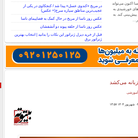
ریت PUNCH ناسا اکنون می‌تواند
در مریخ «کندوی عسل» پیدا شد / کنجکاوی در یکی از
های خورشیدی به
عجیب‌ترین مناطق سیاره سرخ(+ عکس)
پیش‌بینی کند. به
عکس روز ناسا از مریخ در حال کمک به فضاپیمای ناسا
در…
عکس روز ناسا از حلقه پیوند دو آتشفشان
قبل از خرید دیزل ژنراتور این نکات را بدانید | انتخاب بهترین
ژنراتور برق
بانه می‌کشد
 آموزشی