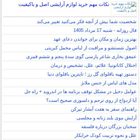
نکات مهم خرید لوازم آرایشی اصل و باکیفیت
شخصیت شما بیش از آنچه فکر می‌کنید تغییر می‌کند
فال روزانه - شنبه 17 مرداد 1405
بهترین زمان و مکان برای خواندن دعای عهد
اصول شستشو و مراقبت از لباس مخمل کبریتی
عمعق بخاری شاعر پارسی گوی سدهٔ پنجم و ششم قمری
اختلال کاتاتونیا: علائم، علل، تشخیص و درمان
دستور تهیه باقلوای گل رز ؛ تاپترین باقلوای دنیا
مدل های لباس از جنس ملانژ
عوامل دخیل در مشکل توقف برنامه ها در اندروید + راه حل
آیا ازدواج از روی ترحم و دلسوزی صحیح است؟
راهنمای سفر به هفت آبشار تیرکن
آرایش موی بلند زنانه و مجلسی
سخنان بزرگان درباره فلسفه
علل و نحوه تربیت کودک خرابکار