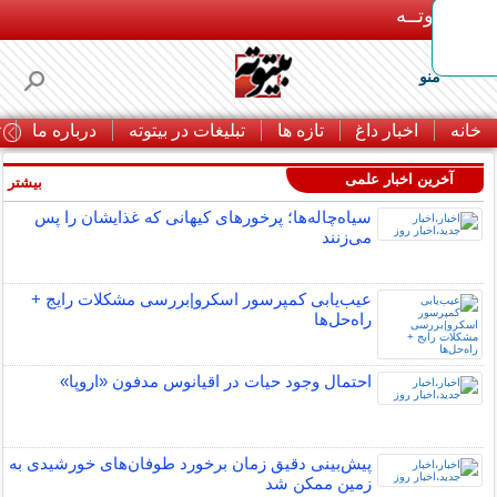
بـیتوتــه
منو
خانه
اخبار داغ
تازه ها
تبلیغات در بیتوته
درباره ما
ت
آخرین اخبار علمی
بیشتر »
سیاه‌چاله‌ها؛ پرخورهای کیهانی که غذایشان را پس
می‌زنند
عیب‌یابی کمپرسور اسکرو|بررسی مشکلات رایج +
راه‌حل‌ها
احتمال وجود حیات در اقیانوس مدفون «اروپا»
پیش‌بینی دقیق زمان برخورد طوفان‌های خورشیدی به
زمین ممکن شد