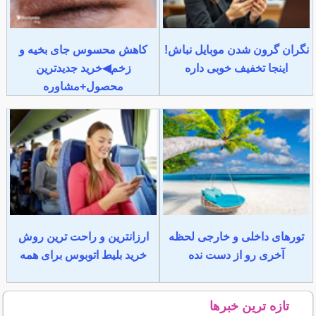
نگران گرون شدن موبایل نباش!
کاهش محسوس جای بخیه و
اینجا تخفیف خوبی داره
زخم◀خرید جدیدترین
محصول+مشاوره
تورهای داخلی و خارجی لحظه
ارزانترین و راحت ترین روش
آخری رو از دست نده
خرید بلیط اتوبوس برای همه
تازه ترین خبرها