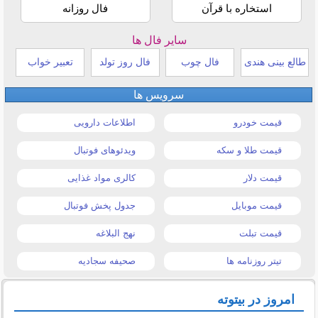
استخاره با قرآن
فال روزانه
سایر فال ها
طالع بینی هندی
فال چوب
فال روز تولد
تعبیر خواب
سرویس ها
قیمت خودرو
اطلاعات دارویی
قیمت طلا و سکه
ویدئوهای فوتبال
قیمت دلار
کالری مواد غذایی
قیمت موبایل
جدول پخش فوتبال
قیمت تبلت
نهج البلاغه
تیتر روزنامه ها
صحیفه سجادیه
امروز در بیتوته