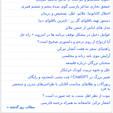
عمعق بخاری شاعر پارسی گوی سدهٔ پنجم و ششم قمری
اختلال کاتاتونیا: علائم، علل، تشخیص و درمان
دستور تهیه باقلوای گل رز ؛ تاپترین باقلوای دنیا
مدل های لباس از جنس ملانژ
عوامل دخیل در مشکل توقف برنامه ها در اندروید + راه حل
آیا ازدواج از روی ترحم و دلسوزی صحیح است؟
راهنمای سفر به هفت آبشار تیرکن
آرایش موی بلند زنانه و مجلسی
سخنان بزرگان درباره فلسفه
علل و نحوه تربیت کودک خرابکار
تغییر بزرگ در ChatGPT / چت متنی نامحدود و رایگان
زیورآلات و طلاهای مناسب آقایان با طراحی‌های مدرن و منحصر
به فرد
نبوت از نظر اهل سنت به چه صورت است ؟
اشعار ترکی عاشقانه به همراه ترجمه فارسی
مطالب روز گذشته »