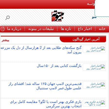
بـیتوتــه
منو
خانه
اخبار داغ
تازه ها
تبلیغات در بیتوته
درباره ما
ت
آخرین اخبار گوناگون
بیشتر »
گنج سکه‌های طلایی بعد از 2 هزارسال از دل یک مزرعه
بیرون آمد
بازگشت کتابی بعد از ۱۵۰سال
قدیمی‌ترین لامپ جهان ۱۲۵ ساله شد؛ افشای راز
علمی طول‌عمر لامپ سنتنیال
بازی فکری بهتر است یا لگو؟ مقایسه کامل برای
انتخاب بهترین سرگرمی