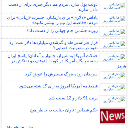
دولت پول ندارد، مردم هم دیگر چیزی برای از دست
دادن ندارند
پاداش «دلاری» برای بازیکنان، حسرت «ریالی» برای
مردم؛ «فاصله این تیم را بیشتر نکنید»
روزبه چشمی جام جهانی را از دست داد؟
فرار «تراستی‌ها» و گم‌شدن میلیاردها دلار نفت؛ رد
نفوذ در مصونیت قضایی؟
حملات آمریکا به شیراز، چابهار و آبدانان؛ پاسخ ایران
به سه پایگاه آمریکا در کویت | توقف دو نفتکش در
هرمز
سرطان روده بزرگ مسیرش را عوض کرد
قطعنامه آمریکا امروز به رأی گذاشته می‌شود
برنت 91 دلار و 12 سنت شد
حکم قصاص؛ تاوان جنایت به خاطر هیچ
سایر خبرهای داغ