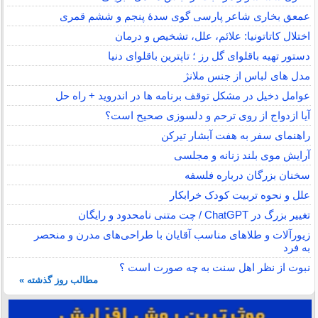
عمعق بخاری شاعر پارسی گوی سدهٔ پنجم و ششم قمری
اختلال کاتاتونیا: علائم، علل، تشخیص و درمان
دستور تهیه باقلوای گل رز ؛ تاپترین باقلوای دنیا
مدل های لباس از جنس ملانژ
عوامل دخیل در مشکل توقف برنامه ها در اندروید + راه حل
آیا ازدواج از روی ترحم و دلسوزی صحیح است؟
راهنمای سفر به هفت آبشار تیرکن
آرایش موی بلند زنانه و مجلسی
سخنان بزرگان درباره فلسفه
علل و نحوه تربیت کودک خرابکار
تغییر بزرگ در ChatGPT / چت متنی نامحدود و رایگان
زیورآلات و طلاهای مناسب آقایان با طراحی‌های مدرن و منحصر
به فرد
نبوت از نظر اهل سنت به چه صورت است ؟
مطالب روز گذشته »