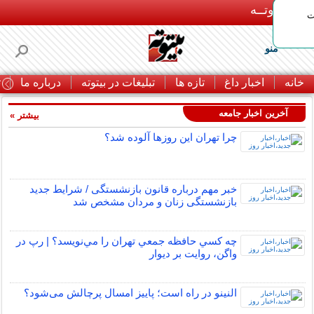
بـیتوتــه
ات
منو
خانه
اخبار داغ
تازه ها
تبلیغات در بیتوته
درباره ما
ت
آخرین اخبار جامعه
بیشتر »
چرا تهران این روزها آلوده شد؟
خبر مهم درباره قانون بازنشستگی / شرایط جدید
بازنشستگی زنان و مردان مشخص شد
چه كسي حافظه جمعي تهران را مي‌نويسد؟ | رپ در
واگن، روايت بر ديوار
النینو در راه است؛ پاییز امسال پرچالش می‌شود؟