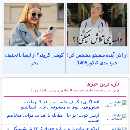
از الان آینده شغلیتو مشخص کن!
گوشی گرونه؟ از اینجا با تخغیف
جمع بندی کنکور1405
بخر
تازه ترین خبرها
(روزنامه، سیاست و جامعه، حوادث، اقتصادی، ورزشی، دانشگاه و...)
سایر خبرهای داغ
افشاگری تلگراف علیه رئیس فیفا؛ پرداخت
شش‌رقمی یوفا به معشوقه ادعایی اینفانتینو
ارتش کویت: در حال مقابله با اهداف هوایی متخاصم
هستیم
اعلام جزییات تازه درباره حقوق ۱۴۰۵ بازنشستگان و