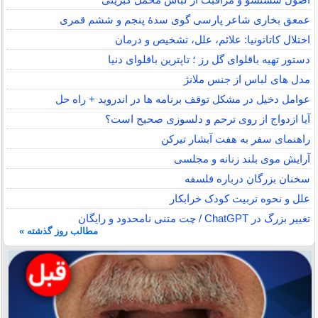
عمعق بخاری شاعر پارسی گوی سدهٔ پنجم و ششم قمری
اختلال کاتاتونیا: علائم، علل، تشخیص و درمان
دستور تهیه باقلوای گل رز ؛ تاپترین باقلوای دنیا
مدل های لباس از جنس ملانژ
عوامل دخیل در مشکل توقف برنامه ها در اندروید + راه حل
آیا ازدواج از روی ترحم و دلسوزی صحیح است؟
راهنمای سفر به هفت آبشار تیرکن
آرایش موی بلند زنانه و مجلسی
سخنان بزرگان درباره فلسفه
علل و نحوه تربیت کودک خرابکار
تغییر بزرگ در ChatGPT / چت متنی نامحدود و رایگان
مطالب روز گذشته »