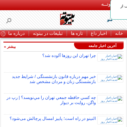
بـیتوتــه
 30% تخفیف از
منو
خانه
اخبار داغ
تازه ها
تبلیغات در بیتوته
درباره ما
ت
آخرین اخبار جامعه
بیشتر »
چرا تهران این روزها آلوده شد؟
خبر مهم درباره قانون بازنشستگی / شرایط جدید
بازنشستگی زنان و مردان مشخص شد
چه كسي حافظه جمعي تهران را مي‌نويسد؟ | رپ در
واگن، روايت بر ديوار
النینو در راه است؛ پاییز امسال پرچالش می‌شود؟