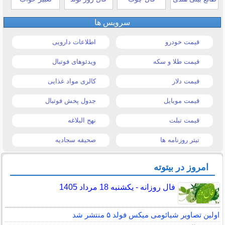
سرویس ها
قیمت خودرو
اطلاعات دارویی
قیمت طلا و سکه
ویدئوهای فوتبال
قیمت دلار
کالری مواد غذایی
قیمت موبایل
جدول پخش فوتبال
قیمت تبلت
نهج البلاغه
تیتر روزنامه ها
صحیفه سجادیه
امروز در بیتوته
فال روزانه - یکشنبه 18 مرداد 1405
اولین تصاویر شیائومی میکس فولد ۵ منتشر شد