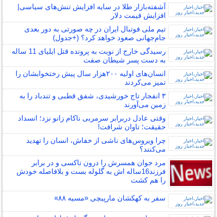
آشفته‌بازار طلا در سایه افزایش تنش‌های سیاسی|
افزایش قیمت دلار
تیم ملی فوتبال ایران در چه صورتی به دور بعدی
جام‌جهانی صعود خواهد کرد؟ (+جدول)
رسیدگی خارج از نوبت به پرونده قتل ایلیای 11 ساله
به دست پسر شیطان صفت
انسان‌های اولیه ۲۰۰هزار سال پیش رختخوابشان را
تمیز می‌کردند
۳ انفجار تاج خورشیدی، شفق قطبی و تندباد را به
زمین می‌آورند
وقتی عادل دربرابر سرمربی ناکام زانو نزد؛ انسداد
حقیقت؛ تاوان شرافت!
چرا ویروس‌های ناشی از خفاش، انسان را تهدید
می‌کنند؟
مرد جوان همسرش را درون تاکسی و در برابر
فرزند16ساله اش به گلوله بست و بلافاصله خودش
را هم کشت
سفر به کهکشان مارپیچی «مسیه ۸۸»