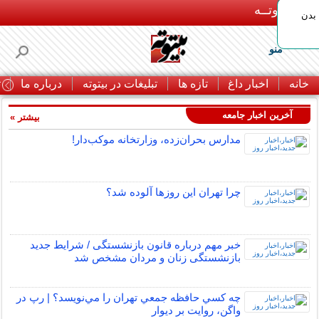
بـیتوتــه
بدن
منو
خانه
اخبار داغ
تازه ها
تبلیغات در بیتوته
درباره ما
ت
آخرین اخبار جامعه
بیشتر »
مدارس بحران‌زده، وزارتخانه موکب‌دار!
چرا تهران این روزها آلوده شد؟
خبر مهم درباره قانون بازنشستگی / شرایط جدید
بازنشستگی زنان و مردان مشخص شد
چه كسي حافظه جمعي تهران را مي‌نويسد؟ | رپ در
واگن، روايت بر ديوار