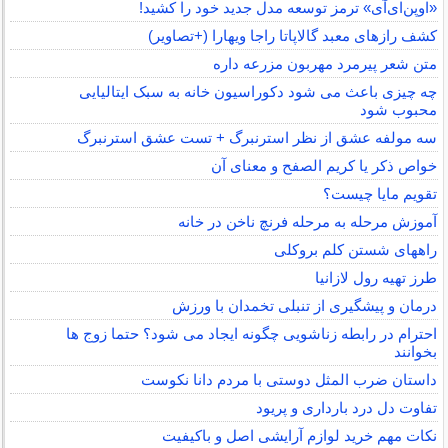
«اوپن‌ای‌آی» ترمز توسعه مدل جدید خود را کشید!
کشف رازهای معبد گالاپاتا راجا ویهارا (+تصاویر)
متن شعر پیرمرد مهربون مزرعه داره
چه چیزی باعث می شود دکوراسیون خانه به سبک ایتالیایی
محبوب شود
سه مولفه عشق از نظر استرنبرگ + تست عشق استرنبرگ
خواص ذکر یا کریم الصفح و معنای آن
تقویم مایا چیست؟
آموزش مرحله به مرحله فرنچ ناخن در خانه
راههای شستن کلم بروکلی
طرز تهیه رول لازانیا
درمان و پیشگیری از تنبلی تخمدان با ورزش
احترام در رابطه زناشویی چگونه ایجاد می شود؟ حتما زوج ها
بخوانند
داستان ضرب المثل دوستی با مردم دانا نكوست
تفاوت دل درد بارداری و پریود
نکات مهم خرید لوازم آرایشی اصل و باکیفیت