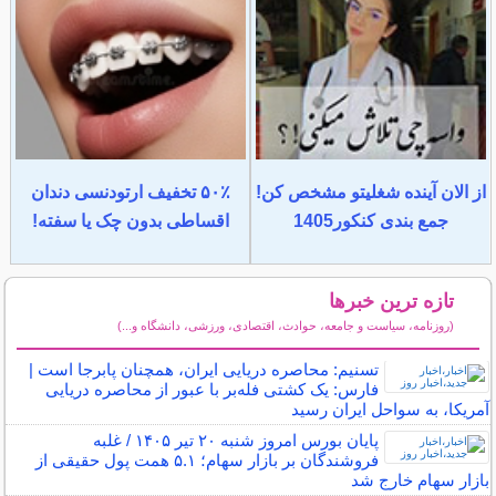
از الان آینده شغلیتو مشخص کن!
۵۰٪ تخفیف ارتودنسی دندان
جمع بندی کنکور1405
اقساطی بدون چک یا سفته!
تازه ترین خبرها
(روزنامه، سیاست و جامعه، حوادث، اقتصادی، ورزشی، دانشگاه و...)
سایر خبرهای داغ
تسنیم: محاصره دریایی ایران، همچنان پابرجا است |
فارس: یک کشتی فله‌بر با عبور از محاصره دریایی
آمریکا، به سواحل ایران رسید
پایان بورس امروز شنبه ۲۰ تیر ۱۴۰۵ / غلبه
فروشندگان بر بازار سهام؛ ۵.۱ همت پول حقیقی از
بازار سهام خارج شد