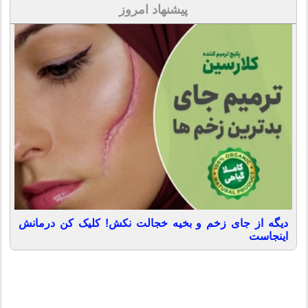
پیشنهاد امروز
دیگه از جای زخم و بخیه خجالت نکش! کلیک کن درمانش
اینجاست