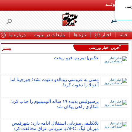
بـیتوتــه
وشی
منو
خانه
اخبار داغ
تازه ها
تبلیغات در بیتوته
درباره ما
ت
آخرین اخبار ورزشی
بیشتر »
عکس| تیم پپ فرو ریخت
مسی به عروسی رونالدو دعوت نشد؛ جورجینا اما
آنتونلا را دعوت کرد!
پرسپولیس پدیده ۱۹ ساله آلومینیوم را جذب کرد؛
شکاری راهی پیکان شد
بلاتکلیفی میزبانی استقلال ادامه دارد؛ شهرقدس
میزبان لیگ، AFC با میزبانی عراق مخالفت کرد