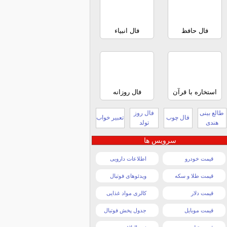
فال حافظ
فال انبیاء
استخاره با قرآن
فال روزانه
طالع بینی
فال روز
فال چوب
تعبیر خواب
هندی
تولد
سرویس ها
قیمت خودرو
اطلاعات دارویی
قیمت طلا و سکه
ویدئوهای فوتبال
قیمت دلار
کالری مواد غذایی
قیمت موبایل
جدول پخش فوتبال