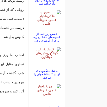
امکان رزرو هتل روی
رسید. توپچی‌ها د
ماه فراهم شد!
دست‌نیافتنی به نظ
درست در لحظه‌ای 
عکس روز ناسا از
کابوس بدل شد.
گنجینه‌های «شکارچی»
بر فراز کوه‌های برفی
امشب اما ورق ب
تساوی مقابل این
پادشاه جنگجویی که
شب گذشته آرسنال
اولین کتابخانۀ جهان را
ساخت
پیروزی داشتند، ام
آغاز کنند و سروده