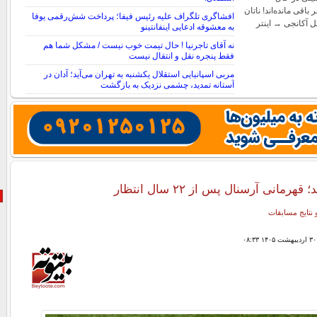
اقی مانده‌اند! ناتان
افشاگری تلگراف علیه رئیس فیفا؛ پرداخت شش‌رقمی یوفا
ل آکانجی → اینتر
به معشوقه ادعایی اینفانتینو
نه آقای تاجرنیا ! حال تیمت خوب نیست / مشکل شما هم
فقط پنجره نقل و انتقال نیست
مربی اسپانیایی استقلال یکشنبه به تهران می‌آید؛ آدان در
آستانه تمدید، چشمی نزدیک به بازگشت
رمانی آرسنال پس از ۲۲ سال انتظار
 نتایج مسابقات