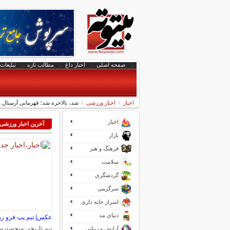
صفحه اصلی
اخبار داغ
مطالب تازه
تبلیغات 
اخبار
اخبار ورزشی
شد، بالاخره شد؛ قهرمانی آرسنال پس از ۲۲ سا
اخبار
آخرین اخبار ورزشی
بازار
فرهنگ و هنر
سلامت
گردشگری
سرگرمی
اسرار خانه داری
دنیای مد
عکس| تیم پپ فرو ر
تیم تاریخی منچسترس
آرایش و زیبایی