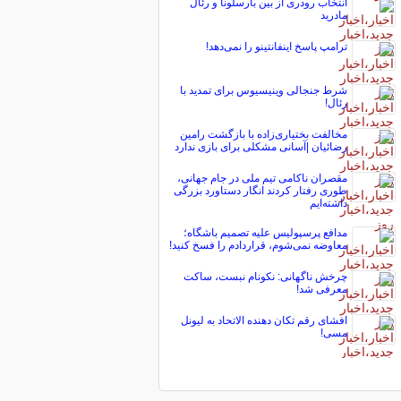
انتخاب رودری از بین بارسلونا و رئال
مادرید
ترامپ پاسخ اینفانتینو را نمی‌دهد!
شرط جنجالی وینیسیوس برای تمدید با
رئال!
مخالفت بختیاری‌زاده با بازگشت رامین
رضائیان |آسانی مشکلی برای بازی ندارد
مقصران ناکامی تیم ملی در جام جهانی،
طوری رفتار کردند انگار دستاورد بزرگی
داشته‌ایم
مدافع پرسپولیس علیه تصمیم باشگاه؛
معاوضه نمی‌شوم، قراردادم را فسخ کنید!
چرخش ناگهانی: نکونام نبست، ساکت
معرفی شد!
افشای رقم تکان دهنده الاتحاد به لیونل
مسی!