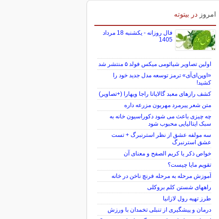
امروز
در بیتوته
فال روزانه - یکشنبه 18 مرداد
1405
اولین تصاویر شیائومی میکس فولد ۵ منتشر شد
«اوپن‌ای‌آی» ترمز توسعه مدل جدید خود را
کشید!
کشف رازهای معبد گالاپاتا راجا ویهارا (+تصاویر)
متن شعر پیرمرد مهربون مزرعه داره
چه چیزی باعث می شود دکوراسیون خانه به
سبک ایتالیایی محبوب شود
سه مولفه عشق از نظر استرنبرگ + تست
عشق استرنبرگ
خواص ذکر یا کریم الصفح و معنای آن
تقویم مایا چیست؟
آموزش مرحله به مرحله فرنچ ناخن در خانه
راههای شستن کلم بروکلی
طرز تهیه رول لازانیا
درمان و پیشگیری از تنبلی تخمدان با ورزش