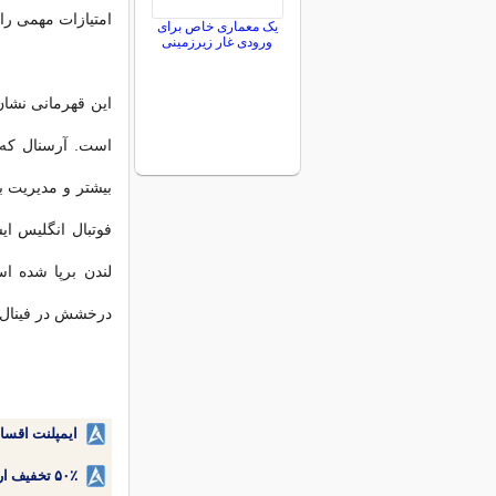
امتیازات مهمی را
یک معماری خاص برای
ورودی غار زیرزمینی
این قهرمانی نشان
است. آرسنال که د
بیشتر و مدیریت بهت
لندن برپا شده اس
درخشش در فینال ل
ایمپلنت اقسا
۵۰٪ تخفیف ارتودنسی دندان اقساطی بدون نیاز به چک یا سفته!