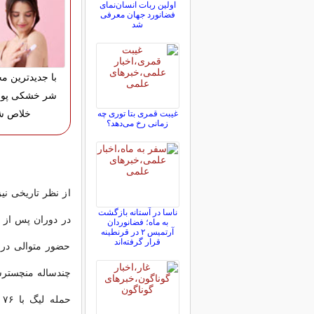
اولین ربات انسان‌نمای
فضانورد جهان معرفی
شد
با جدیدترین م
شر خشکی پو
خلاص ش
غیبت قمری بتا توری چه
زمانی رخ می‌دهد؟
از نظر تاریخی نی
ناسا در آستانه بازگشت
در دوران پس از 
به ماه؛ فضانوردان
آرتمیس ۲ در قرنطینه
قرار گرفته‌اند
حضور متوالی در
چندساله منچسترسی
ح