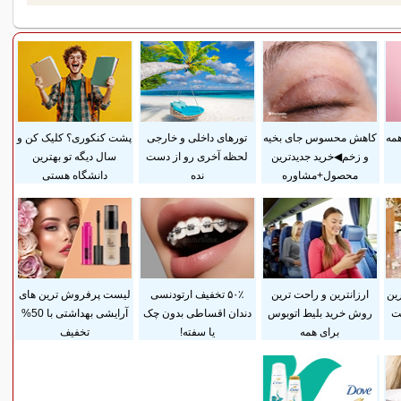
همه
کاهش محسوس جای بخیه
تورهای داخلی و خارجی
پشت کنکوری؟ کلیک کن و
و زخم◀خرید جدیدترین
لحظه آخری رو از دست
سال دیگه تو بهترین
محصول+مشاوره
نده
دانشگاه هستی
رین
ارزانترین و راحت ترین
۵۰٪ تخفیف ارتودنسی
لیست پرفروش ترین های
ست
روش خرید بلیط اتوبوس
دندان اقساطی بدون چک
آرایشی بهداشتی با 50%
برای همه
یا سفته!
تخفیف