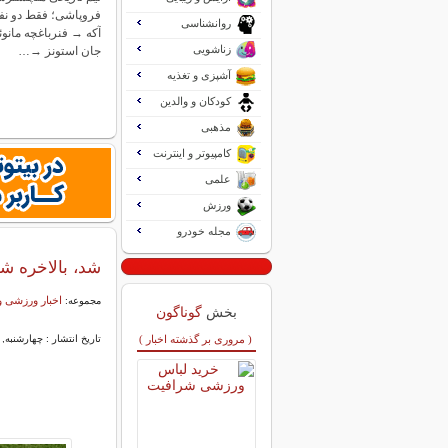
فروپاشی؛ فقط دو نفر ب
روانشناسی
آکه → فنرباغچه مانوئ
زناشویی
جان استونز →…
آشپزی و تغذیه
کودکان و والدین
مذهبی
کامپیوتر و اینترنت
علمی
ورزش
مجله خودرو
شد، بالاخره شد؛ قه
اخبار ورزشی و
مجموعه:
بخش
گوناگون
( مروری بر گذشته اخبار )
تاریخ انتشار : چهارشنبه, ۳۰ اردیبهشت ۱۴۰۵ ۰۸:۳۳