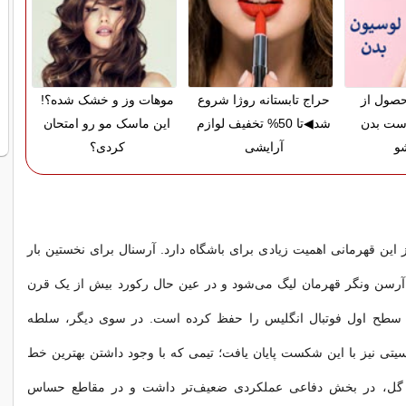
حصول از
حراج تابستانه روژا شروع
موهات وز و خشک شده؟!
ست بدن
شد◀تا 50% تخفیف لوازم
این ماسک مو رو امتحان
و
آرایشی
کردی؟
ز این قهرمانی اهمیت زیادی برای باشگاه دارد. آرسنال برای نخستین بار
آرسن ونگر قهرمان لیگ می‌شود و در عین حال رکورد بیش از یک قرن
 سطح اول فوتبال انگلیس را حفظ کرده است. در سوی دیگر، سلطه
تی نیز با این شکست پایان یافت؛ تیمی که با وجود داشتن بهترین خط
مله لیگ با ۷۶ گل، در بخش دفاعی عملکردی ضعیف‌تر داشت و در مقاطع حساس