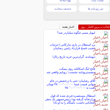
قیمت تبلت
نهج البلاغه
تیتر روزنامه ها
صحیفه سجادیه
جذاب تـــرین اخبار : روز
اخبار هفته
لیونل مسی چگونه میلیاردر شد؟
برد استقلال در بازی تدارکاتی | جزئیات
عجیب فسخ قرارداد رامین رضاییان
دیومانده، گران‌ترین خرید تاریخ رئال!
فاتح لیگ اسکاتلند روی نیمکت
منچستریونایتد نشست؛ رویایم واقعی شد
آقای رضاییان؛ حتی با درخشش در جام
جهانی قیمت شما ۴۸٬۰۰۰٬۰۰۰٬۰۰۰ تومان
است نه ۲۵۰٬۰۰۰٬۰۰۰٬۰۰۰
استقلال مستعمره فردی شده که قول
وزارتخانه گرفته بود/ رئیس‌جمهور یک بدهی
انتخاباتی داشت، باشگاه را به او داد!