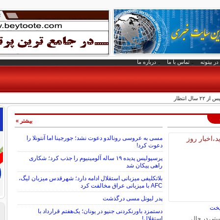
در بیتوته
تماس با ما
درباره ما
ل انتظار
بیشتر »
مسی به عروسی رونالدو دعوت نشد؛ جورجینا اما آنتونلا را
دعوت کرد!
پرسپولیس پدیده ۱۹ ساله آلومینیوم را جذب کرد؛ شکاری
راهی پیکان شد
بلاتکلیفی میزبانی استقلال ادامه دارد؛ شهرقدس میزبان لیگ،
AFC با میزبانی عراق مخالفت کرد
پدر لیونل مسی درگذشت
یخت
دستمزد باورنکردنی جنپو در یونان؛ یک‌هفتم قرارداد با
یتی در حال
استقلال!