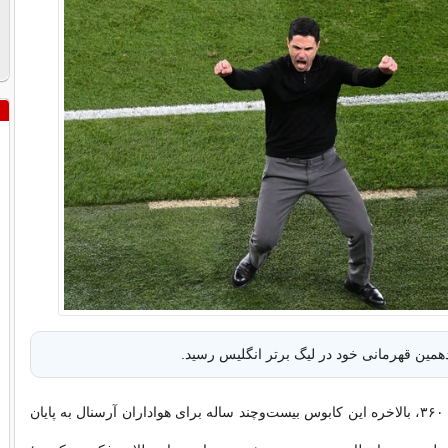
همین قهرمانی خود در لیگ برتر انگلیس رسید.
به گزارش فوتبال ۳۶۰، بالاخره این کابوس بیست‌وچند ساله برای هواداران آرسنال به پایان