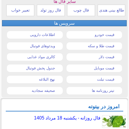
سایر فال ها
طالع بینی هندی
فال چوب
فال روز تولد
تعبیر خواب
سرویس ها
قیمت خودرو
اطلاعات دارویی
قیمت طلا و سکه
ویدئوهای فوتبال
قیمت دلار
کالری مواد غذایی
قیمت موبایل
جدول پخش فوتبال
قیمت تبلت
نهج البلاغه
تیتر روزنامه ها
صحیفه سجادیه
امروز در بیتوته
فال روزانه - یکشنبه 18 مرداد 1405