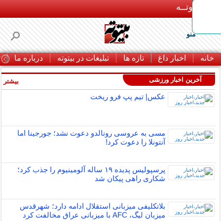
بـیتوتــه
منو
خانه
اخبار داغ
تازه ها
تبلیغات در بیتوته
درباره ما
ت
آخرین اخبار ورزشی
بیشتر »
عکس| تیم پپ فرو ریخت
مسی به عروسی رونالدو دعوت نشد؛ جورجینا اما
آنتونلا را دعوت کرد!
پرسپولیس پدیده ۱۹ ساله آلومینیوم را جذب کرد؛
شکاری راهی پیکان شد
بلاتکلیفی میزبانی استقلال ادامه دارد؛ شهرقدس
میزبان لیگ، AFC با میزبانی عراق مخالفت کرد