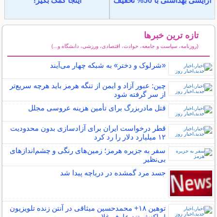
آرایشی بهداشتی با 50% تخفیف
اینجا کمک بگیر!
تازه ترین خبرها
(روزنامه، سیاست و جامعه، حوادث، اقتصادی، ورزشی، دانشگاه و...)
سایر خبرهای داغ
«شرلوک و دختر» به شبکه چهار می‌آیند
چین: عبور آزاد و ایمن از تنگه هرمز باید هرچه سریع‌تر
از سر گرفته شود
قتل مادربزرگ برای تأمین هزینه عروسی مجلل
قطر درخواست ایران برای آزادسازی بدون محدودیت
۱۲ میلیارد دلار را رد کرد
سفر به جزیره هرمز؛ زمین‌های رنگی و چشم‌اندازهای
بی‌نظیر
جسد مرد گمشده در دریاچه پیدا شد
توهین ۱۸+ محمدحسین میثاقی در آنتن زنده تلویزیون
| واکنش تند عارف غلامی