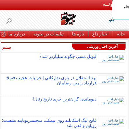
بـیتوتــه
بل
منو
خانه
اخبار داغ
تازه ها
تبلیغات در بیتوته
درباره ما
ت
آخرین اخبار ورزشی
بیشتر »
لیونل مسی چگونه میلیاردر شد؟
برد استقلال در بازی تدارکاتی | جزئیات عجیب فسخ
قرارداد رامین رضاییان
دیومانده، گران‌ترین خرید تاریخ رئال!
فاتح لیگ اسکاتلند روی نیمکت منچستریونایتد نشست؛
رویایم واقعی شد