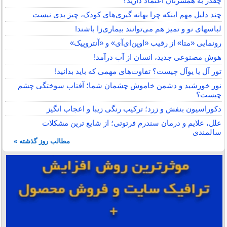
چقدر به همسرتان اعتماد دارید؟
چند دلیل مهم اینکه چرا بهانه گیری‌های کودک، چیز بدی نیست
لباس‎های نو و تمیز هم می‌توانند بیماری‌زا باشند!
رونمایی «متا» از رقیب «اوپن‌ای‌آی» و «آنتروپیک»
هوش مصنوعی جدید، انسان از آب درآمد!
تور آل یا یوآل چیست؟ تفاوت‌های مهمی که باید بدانید!
نور خورشید و دشمن خاموش چشمان شما؛ آفتاب سوختگی چشم
چیست؟
دکوراسیون بنفش و زرد؛ ترکیب رنگی زیبا و اعجاب انگیز
علل، علایم و درمان سندرم فرتوتی؛ از شایع ترین مشکلات
سالمندی
مطالب روز گذشته »