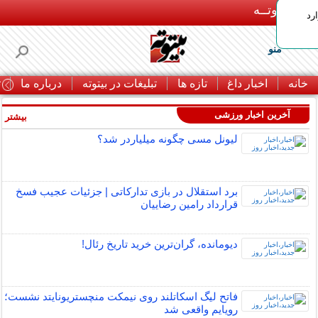
بـیتوتــه
رد
منو
خانه
اخبار داغ
تازه ها
تبلیغات در بیتوته
درباره ما
ت
آخرین اخبار ورزشی
بیشتر »
لیونل مسی چگونه میلیاردر شد؟
برد استقلال در بازی تدارکاتی | جزئیات عجیب فسخ
قرارداد رامین رضاییان
دیومانده، گران‌ترین خرید تاریخ رئال!
فاتح لیگ اسکاتلند روی نیمکت منچستریونایتد نشست؛
رویایم واقعی شد