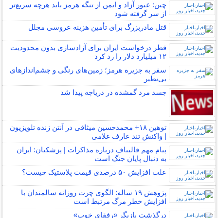
چین: عبور آزاد و ایمن از تنگه هرمز باید هرچه سریع‌تر
از سر گرفته شود
قتل مادربزرگ برای تأمین هزینه عروسی مجلل
قطر درخواست ایران برای آزادسازی بدون محدودیت
۱۲ میلیارد دلار را رد کرد
سفر به جزیره هرمز؛ زمین‌های رنگی و چشم‌اندازهای
بی‌نظیر
جسد مرد گمشده در دریاچه پیدا شد
توهین ۱۸+ محمدحسین میثاقی در آنتن زنده تلویزیون
| واکنش تند عارف غلامی
پیام مهم قالیباف درباره مذاکرات | پزشکیان: ایران
به دنبال پایان جنگ است
علت افزایش ۵۰ درصدی قیمت پلاستیک چیست؟
پژوهش ۱۹ ساله: الگوی چرت روزانه سالمندان با
افزایش خطر مرگ مرتبط است
درگذشت بازیگر «رفقای خوب»