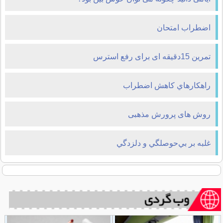
اضطراب امتحان
تمرین 15دقیقه ای برای رفع استرس
راهكارهاي كاهش اضطراب
روش های پرورش مذهبی
غلبه بر بي‌حوصلگي و دلزدگي