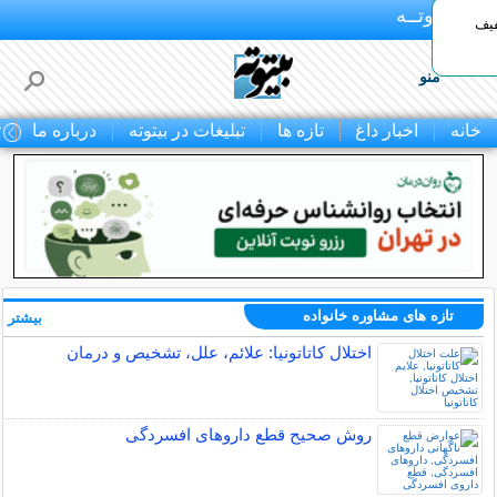
بـیتوتــه
د◀تا 50% تخفیف
منو
خانه
اخبار داغ
تازه ها
تبلیغات در بیتوته
درباره ما
ت
تازه های مشاوره خانواده
بیشتر »
اختلال کاتاتونیا: علائم، علل، تشخیص و درمان
روش صحیح قطع داروهای افسردگی