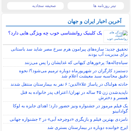
تیتر روزنامه ها
صحیفه سجادیه
آخرین اخبار ایران و جهان
یک کلینیک روانشناسی خوب چه ویژگی هایی دارد؟
تحقیق جدید: سازه‌های پیرامون هرم سرخ مصر شاید سد باستانی
برای مدیریت آب بودند
سیاه‌چاله‌ها؛ پرخورهای کیهانی که غذایشان را پس می‌زنند
دستمزد کارگران در شهریورماه دوباره ترمیم می‌شود؟/ نحوه
دقیق محاسبه سبد معیشت اعلام شد
حادثه هولناک در پاساژ علاءالدین؛ ۶ نفر به بیمارستان منتقل شدند
ناپدیدشدن زن ۴۵ ساله در تهران/ اعتراف پدر خانواده به قتل
همسر و دخترش
یک فیلم مرموز در جشنواره ونیز حضور دارد؛ اهدای جایزه به لوکا
گوادانینو
نامزدی بهترین فیلم و بازیگری «دوچرخه آبی» در ۲ جشنواره جهانی
ایرج خواننده دوباره در بیمارستان بستری شد