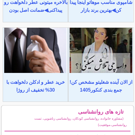
شامپوی مناسب موهاتو اینجا پیدا
بالاخره میتونی عطر دلخواهت رو
کن◀بهترین برند بازار
پیداکنی◀ضمانت اصل بودن
از الان آینده شغلیتو مشخص کن!
خرید عطر و ادکلن دلخواهت با
جمع بندی کنکور1405
30% تخفیف از روژا
تازه های روانشناسی
(مشاوره خانواده، روانشناسی کودکان، روانشناسی زناشویی، تست
روانشناسی،موفقیت)
سایر مطالب روانشناسی