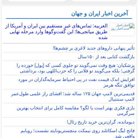
آخرین اخبار ایران و جهان
العربیه: تماس‌های غیر مستقیم بین ایران و آمریکا از
طریق میانجی‌ها؛ این گفت‌و‌گو‌ها وارد مرحله نهایی
شده
تأثیر پنهانی داروهای جدید لاغری بر چشم‌ها!
بازگشت کتابی بعد از ۱۵۰سال
پزشکیان: هیچ وقت نمی‌گویند تو جلوی کسی که [پول] خورده را
گرفتی؛ بلکه می‌گویند تو فلانی را که حزب‌اللهی بود، برداشتی
افزایش اندک قیمت نفت در پی احتیاط سرمایه‌گذاران در مورد
توافق تنگه هرمز
قدیمی‌ترین لامپ جهان ۱۲۵ ساله شد؛ افشای راز علمی طول‌عمر
لامپ سنتنیال
بازی فکری بهتر است یا لگو؟ مقایسه کامل برای انتخاب بهترین
سرگرمی
دیومانده، گران‌ترین خرید تاریخ رئال!
فاتح لیگ اسکاتلند روی نیمکت منچستریونایتد نشست؛ رویایم
واقعی شد