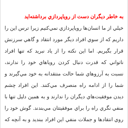
به خاطر ديگران دست از روياپردازي برداشته‌ايد
خيلي از ما انسان‌ها روياپردازي نمي‌کنيم زيرا ترس اين را
داريم که از سوي افراد ديگر مورد انتقاد و گاهي سرزنش
قرار بگيريم. اما اين نکته را از ياد نبريد که تنها افراد
ناتواني که قدرت دنبال کردن روياهاي خود را ندارند،
نسبت به آرزوهاي شما حالت منتقدانه به خود مي‌گيرند و
شما را از ادامه راه منصرف مي‌کنند. اين افراد چشم
ديدن موفقيت‌هاي ديگران را ندارند و به همين دليل تنها با
منفي نگري راه را براي موفقيتتان مي‌بندند. گوش خود را
روي انتقادها و جملات منفي اين افراد ببنديد و به آنچه که