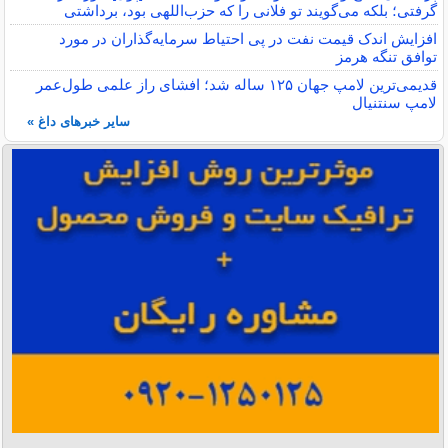
گرفتی؛ بلکه می‌گویند تو فلانی را که حزب‌اللهی بود، برداشتی
افزایش اندک قیمت نفت در پی احتیاط سرمایه‌گذاران در مورد
توافق تنگه هرمز
قدیمی‌ترین لامپ جهان ۱۲۵ ساله شد؛ افشای راز علمی طول‌عمر
لامپ سنتنیال
سایر خبرهای داغ »