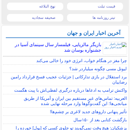
قیمت تبلت
نهج البلاغه
تیتر روزنامه ها
صحیفه سجادیه
آخرین اخبار ایران و جهان
بازیگر مالزیایی، فیلمساز سال سینمای آسیا در
جشنواره بوسان شد
چرا مغز در هنگام خواب، انرژی خود را خالی می‌کند
لیونل مسی چگونه میلیاردر شد؟
برد استقلال در بازی تدارکاتی | جزئیات عجیب فسخ قرارداد رامین
رضاییان
واکنش ترامپ به ادعاها درباره درگیری لفظی‌اش با پیت هگست
العربیه: تماس‌های غیر مستقیم بین ایران و آمریکا از طریق
میانجی‌ها؛ این گفت‌و‌گو‌ها وارد مرحله نهایی شده
تأثیر پنهانی داروهای جدید لاغری بر چشم‌ها!
بازگشت کتابی بعد از ۱۵۰سال
پزشکیان: هیچ وقت نمی‌گویند تو جلوی کسی که [پول] خورده را