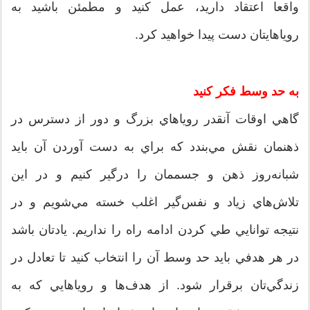
واقعا اعتقاد داريد، عمل کنيد و مطمئن باشيد به
روياهايتان دست پيدا خواهيد کرد.
به حد وسط فکر کنيد
گاهي اوقات آنقدر روياهاي بزرگ و دور از دسترس در
ذهنمان نقش مي‌بندد که براي به دست آوردن آن بايد
شبانه‌روز ذهن و جسممان را درگير کنيم و در اين
تلاش‌هاي زياد و نفس‌گير اغلب خسته مي‌شويم و در
نتيجه توانايي طي کردن ادامه راه را نداريم. يادتان باشد
در هر هدفي بايد حد وسط آن را انتخاب کنيد تا تعادل در
زندگي‌تان برقرار شود. از هدف‌ها و روياهايي که به