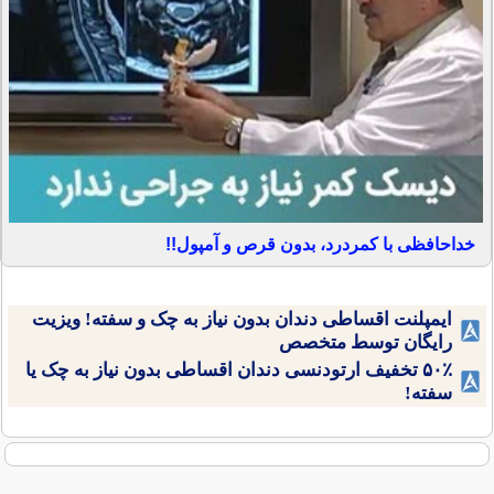
خداحافظی با کمردرد، بدون قرص و آمپول!!
ایمپلنت اقساطی دندان بدون نیاز به چک و سفته! ویزیت
رایگان توسط متخصص
۵۰٪ تخفیف ارتودنسی دندان اقساطی بدون نیاز به چک یا
سفته!