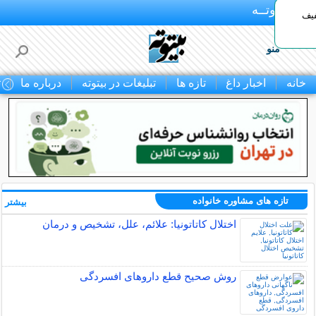
بـیتوتــه
د◀تا 50% تخفیف
منو
خانه
اخبار داغ
تازه ها
تبلیغات در بیتوته
درباره ما
ت
تازه های مشاوره خانواده
بیشتر »
اختلال کاتاتونیا: علائم، علل، تشخیص و درمان
روش صحیح قطع داروهای افسردگی