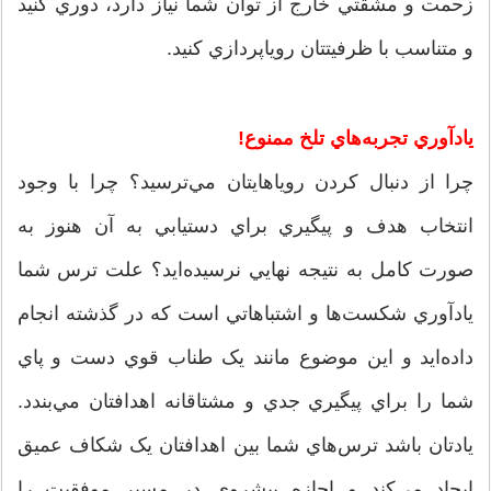
زحمت و مشقتي خارج از توان شما نياز دارد، دوري کنيد
و متناسب با ظرفيتتان روياپردازي کنيد.
يادآوري تجربه‌هاي تلخ ممنوع!
چرا از دنبال کردن روياهايتان مي‌ترسيد؟ چرا با وجود
انتخاب هدف و پيگيري براي دستيابي به آن هنوز به
صورت کامل به نتيجه نهايي نرسيده‌ايد؟ علت ترس شما
يادآوري شکست‌ها و اشتباهاتي است که در گذشته انجام
داده‌ايد و اين موضوع مانند يک طناب قوي دست و پاي
شما را براي پيگيري جدي و مشتاقانه اهدافتان مي‌بندد.
يادتان باشد ترس‌هاي شما بين اهدافتان يک شکاف عميق
ايجاد مي‌کند و اجازه پيشروي در مسير موفقيت را