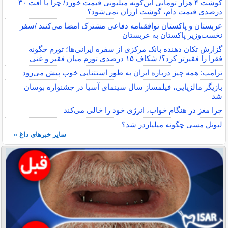
گوشت ۴ هزار تومانی این‌گونه میلیونی قیمت خورد/ چرا با افت ۳۰
درصدی قیمت دام، گوشت ارزان نمی‌شود؟
عربستان و پاکستان توافقنامه دفاعی مشترک امضا می‌کنند /سفر
نخست‌وزیر پاکستان به عربستان
گزارش تکان‌ دهنده بانک مرکزی از سفره ایرانی‌ها؛ تورم چگونه
فقرا را فقیرتر کرد؟/ شکاف ۱۵ درصدی تورم میان فقیر و غنی
ترامپ: همه چیز درباره ایران به طور استثنایی خوب پیش می‌رود
بازیگر مالزیایی، فیلمساز سال سینمای آسیا در جشنواره بوسان
شد
چرا مغز در هنگام خواب، انرژی خود را خالی می‌کند
لیونل مسی چگونه میلیاردر شد؟
سایر خبرهای داغ »