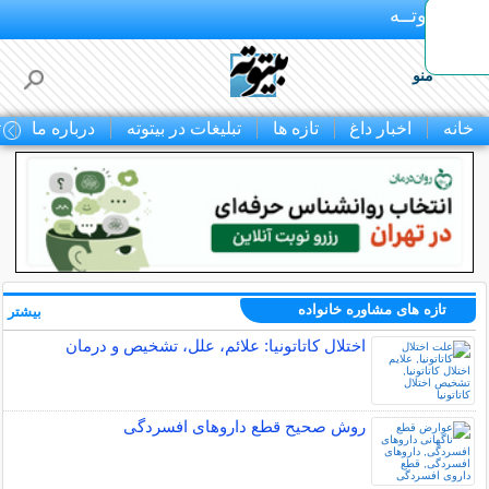
بـیتوتــه
منو
خانه
اخبار داغ
تازه ها
تبلیغات در بیتوته
درباره ما
ت
تازه های مشاوره خانواده
بیشتر »
اختلال کاتاتونیا: علائم، علل، تشخیص و درمان
روش صحیح قطع داروهای افسردگی