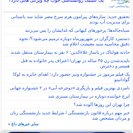
یک کلینیک روانشناسی خوب چه ویژگی هایی دارد؟
تحقیق جدید: سازه‌های پیرامون هرم سرخ مصر شاید سد باستانی
برای مدیریت آب بودند
سیاه‌چاله‌ها؛ پرخورهای کیهانی که غذایشان را پس می‌زنند
دستمزد کارگران در شهریورماه دوباره ترمیم می‌شود؟/ نحوه
دقیق محاسبه سبد معیشت اعلام شد
حادثه هولناک در پاساژ علاءالدین؛ ۶ نفر به بیمارستان منتقل شدند
ناپدیدشدن زن ۴۵ ساله در تهران/ اعتراف پدر خانواده به قتل
همسر و دخترش
یک فیلم مرموز در جشنواره ونیز حضور دارد؛ اهدای جایزه به لوکا
گوادانینو
نامزدی بهترین فیلم و بازیگری «دوچرخه آبی» در ۲ جشنواره جهانی
ایرج خواننده دوباره در بیمارستان بستری شد
چرا تهران این روزها آلوده شد؟
خبر مهم درباره قانون بازنشستگی / شرایط جدید بازنشستگی زنان
و مردان مشخص شد
سایر خبرهای داغ »