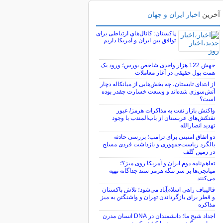
آخرین
اخبار ایران و جهان
پاکستان: کانال‌های ارتباطی برای
توافق بین ایران و آمریکا داریم
جهش 122 هزار واحدی شاخص بورس؛ ورود یک
همت پول حقیقی در آغاز معاملات
از ابتدای تابستان، چه بخش‌هایی از میانکاله دچار
آتش‌سوزی شده‌اند و وسعت خسارت چقدر بوده
است؟
واکنش بازار نفت به مذاکرات هرمز/ عبور
نفتکش‌های عربستان از باب‌المندب با وجود
تهدید انصارالله
دو اتفاق امنیتی برای ترامپ؛ بررسی حادثه
بالگرد ریاست‌جمهوری و بازداشت فردی مسلح
در زمین گلف
تفاهم‌نامه دوم ایران و آمریکا روی میز؟؛
میانجی‌ها بر سر تنگه هرمز سند جداگانه تهیه
می‌کنند
قالیباف راهی اسلام‌آباد می‌شود؛ تلاش پاکستان
و قطر برای بازگرداندن تهران و واشنگتن به میز
مذاکره
اجداد شبح ما؛ دانشمندان در DNA انسان مدرن