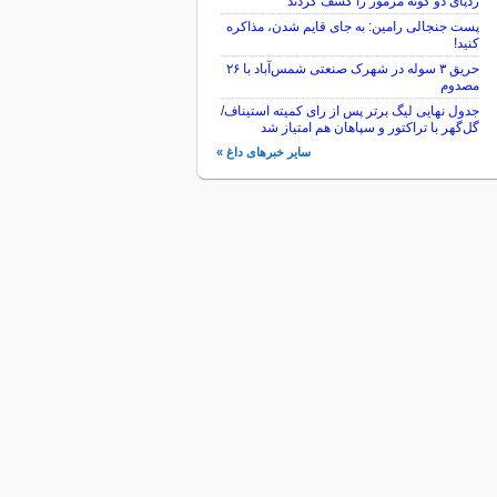
ردپای دو گونه مرموز را کشف کردند
پست جنجالی رامین: به جای قایم شدن، مذاکره
کنید!
حریق ۳ سوله در شهرک صنعتی شمس‌آباد با ۲۶
مصدوم
جدول نهایی لیگ برتر پس از رای کمیته استیناف/
گل‌گهر با تراکتور و سپاهان هم امتیاز شد
سایر خبرهای داغ »