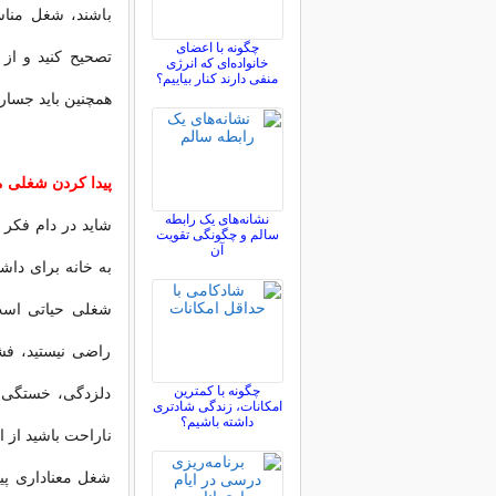
باشند، شغل مناس
چگونه با اعضای
تصحیح کنید و از
خانواده‌ای که انرژی
منفی دارند کنار بیاییم؟
همچنین باید جسارت 
پیدا کردن شغلی مع
نشانه‌های یک رابطه
شاید در دام فکر 
سالم و چگونگی تقویت
آن
به خانه برای داش
شغلی حیاتی است،
راضی نیستید، ف
چگونه با کمترین
دلزدگی، خستگی، 
امکانات، زندگی شادتری
داشته باشیم؟
ناراحت باشید از ا
شغل معناداری پید