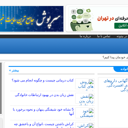
در بیتوته
تماس با ما
درباره ما
خودمان پیدا کنیم؟
نواده
بیشتر »
کتاب درمانی چیست و چگونه انجام می شود؟
نقش زبان بدن در بهبود ارتباطات خانوادگی
5 نشانه خود شیفتگی پنهان و نحوه برخورد با
آنها
کراش داشتن چیست ،انواع آن و باعشق چه