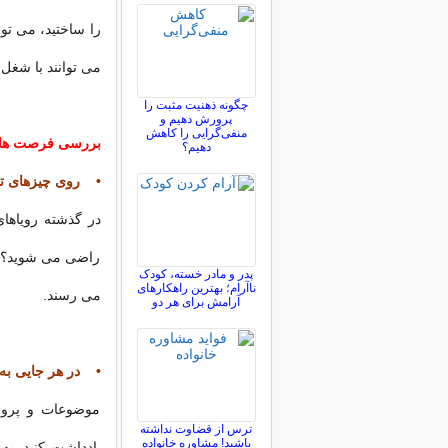
را ساختید، می توا
می توانند با شغل
چگونه ذهنیت مثبت را
پرورش دهیم و
منفی‌گرایی را کاهش
بررسی فرصت ها
دهیم؟
• روی چیزهای تمر
در گذشته رویاهای
راضی می شوید؟ آن
پدر و مادر خسته، کودک
ناآرام؛ بهترین راهکارهای
می رسند.
آرامش برای هر دو
• در هر جایی به 
موضوعات و پروژ
ترس از قضاوت نداشته
باشید! مشاوره خانواده
یادداشت کنید. به