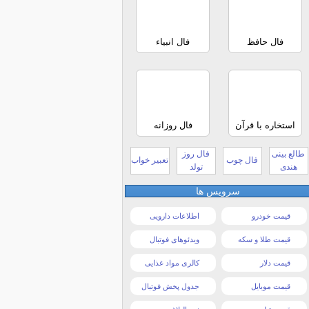
فال حافظ
فال انبیاء
استخاره با قرآن
فال روزانه
طالع بینی
فال روز
فال چوب
تعبیر خواب
هندی
تولد
سرویس ها
قیمت خودرو
اطلاعات دارویی
قیمت طلا و سکه
ویدئوهای فوتبال
قیمت دلار
کالری مواد غذایی
قیمت موبایل
جدول پخش فوتبال