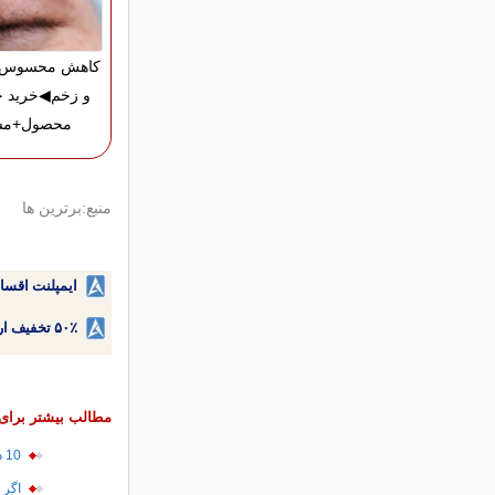
کاهش محسوس ج
و زخم◀خرید ج
محصول+مش
منبع:برترین ها
ایمپلنت اقسا
۵۰٪ تخفیف ارتودنسی دندان اقساطی بدون نیاز به چک یا سفته!
مطالب بیشتر برای 
10 دلیلی که باعث می‌شود از شغل خود متنفر باشید
اگر 