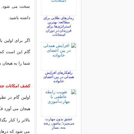
سخت می شود. شم
داشته باشید.
زمان‌های طلایی برای
مطالعه: بهترین
استراتژی‌ها برای
فرزندان در دوران
امتحانات
اگر برای اولین ب
گام این است که ش
شما را به هیجان م
راهکارهای افزایش
همدلی در بین اعضای
خانواده
کشف امکانات جدی
اولین گام در نظر
هیجان می آورد فک
عشق بدون مهارت
بالاتر را کنار بگ
می‌میرد؛ بیاموز، رشد
بده، بساز
می شود که درهایی ب