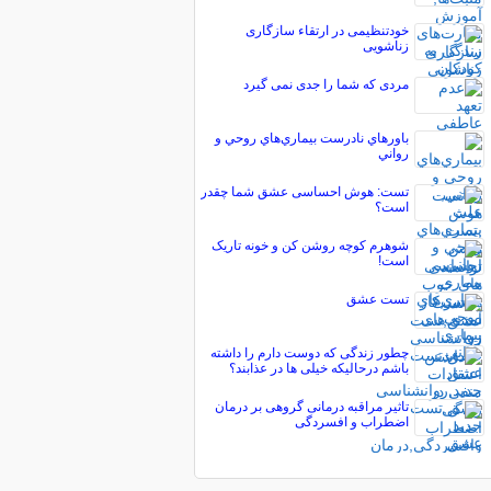
خودتنظیمی در ارتقاء سازگاری
زناشویی
مردی که شما را جدی نمی گیرد
باورهاي نادرست بيماري‌هاي روحي و
رواني
تست: هوش احساسی عشق شما چقدر
است؟
شوهرم کوچه روشن کن و خونه تاریک
است!
تست عشق
چطور زندگی که دوست دارم را داشته
باشم درحالیکه خیلی ها در عذابند؟
تاثیر مراقبه درمانی گروهی بر درمان
اضطراب و افسردگی