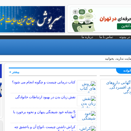
در بیتوته
تماس با ما
درباره ما
ایت ندارید، بخوانید
نواده
بیشتر »
کتاب درمانی چیست و چگونه انجام می شود؟
نقش زبان بدن در بهبود ارتباطات خانوادگی
5 نشانه خود شیفتگی پنهان و نحوه برخورد با
آنها
کراش داشتن چیست ،انواع آن و باعشق چه