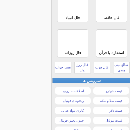
فال حافظ
فال انبیاء
استخاره با قرآن
فال روزانه
طالع بینی
فال روز
فال چوب
تعبیر خواب
هندی
تولد
سرویس ها
قیمت خودرو
اطلاعات دارویی
قیمت طلا و سکه
ویدئوهای فوتبال
قیمت دلار
کالری مواد غذایی
قیمت موبایل
جدول پخش فوتبال