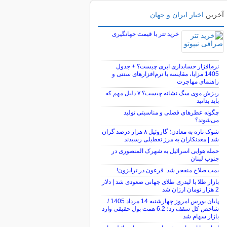
آخرین
اخبار ایران و جهان
خرید تتر با قیمت جهانگیری
نرم‌افزار حسابداری ابری چیست؟ + جدول
1405 مزایا، مقایسه با نرم‌افزارهای سنتی و
راهنمای مهاجرت
ریزش موی سگ نشانه چیست؟ ۷ دلیل مهم که
باید بدانید
چگونه عطرهای فصلی و مناسبتی تولید
می‌شوند؟
شوک تازه به معادن؛ گازوئیل ۸ هزار درصد گران
شد | معدنکاران به مرز تعطیلی رسیدند
حمله هوایی اسرائیل به شهرک المنصوری در
جنوب لبنان
بمب صلاح منفجر شد: فرعون در ترابزون!
بازار طلا با لیدری طلای جهانی صعودی شد | دلار
2 هزار تومان ارزان شد
پایان بورس امروز چهارشنبه 14 مرداد 1405 /
شاخص کل سقف زد؛ 6.2 همت پول حقیقی وارد
بازار سهام شد