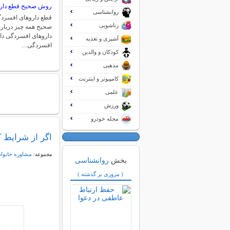
روش صحیح قطع دار
روانشناسی
قطع داروهای افسردگ
زناشویی
صحیح همه چیز دربا
داروهای افسردگی دا
آشپزی و تغذیه
افسردگی…
کودکان و والدین
مذهبی
کامپیوتر و اینترنت
علمی
ورزش
مجله خودرو
اگر از شرایط ک
مشاوره خانواد
مجموعه:
بخش
روانشناسی
( مروری بر گذشته )