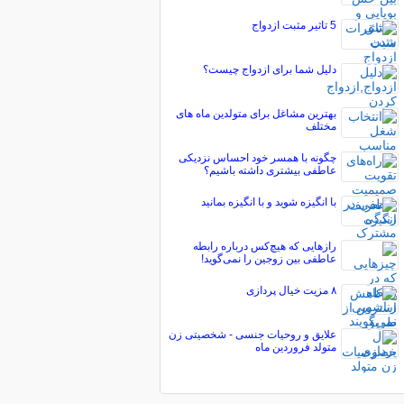
5 تاثیر مثبت ازدواج
دلیل شما برای ازدواج چیست؟
بهترین مشاغل برای متولدین ماه های
مختلف
چگونه با همسر خود احساس نزدیکی
عاطفی بیشتری داشته باشیم؟
با انگیزه شوید و با انگیزه بمانید
رازهایی که هیچ‌کس درباره رابطه
عاطفی بین زوجین را نمی‌گوید!
۸ مزیت خیال پردازی
علایق و روحیات جنسی - شخصیتی زن
متولد فروردین ماه