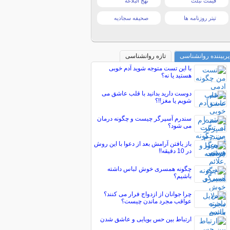
قیمت تبلت
نهج البلاغه
تیتر روزنامه ها
صحیفه سجادیه
پربیننده روانشناسی
تازه روانشناسی
با این تست متوجه شوید آدم خوبی
هستید یا نه؟
دوست دارید بدانید با قلب عاشق می
شویم یا مغز!!؟
سندرم آسپرگر چیست و چگونه درمان
می شود؟
باز یافتن آرامش بعد از دعوا با این روش
در 10 دقیقه!!
چگونه همسری خوش لباس داشته
باشیم؟
چرا جوانان از ازدواج فرار می کنند؟
عواقب مجرد ماندن چیست؟
ارتباط بین حس بویایی و عاشق شدن