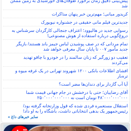
پیش‌بینی دقیق زمان برخورد طوفان‌های خورشیدی به زمین ممکن
شد
کریدور میانی؛ مهم‌ترین خبر پنهان مذاکرات
جدیدترین فیلم مانی حقیقی در جشنواره نیویورک
رسوایی جدید در هالیوود؛ اعتراف جنجالی کارگردان سرشناس به
دروغ‌گویی درباره استفاده از هوش مصنوعی!
تمام مردانی که در صف پوشیدن لباس جیمز باند هستند/ بازیگر
جدید مأمور ۰۰۷ تا پایان سال معرفی خواهد شد
تعقیب دو زورگیر که زنان سالمند را در خودرو با چاقو تهدید
می‌کردند
افشای اطلاعات بانکی ۱۲۰۰ شهروند تهرانی در یک غرفه میوه و
تره‌بار
آیا آب گازدار برای دندان‌ها مضر است؟
آقای رضاییان؛ حتی با درخشش در جام جهانی قیمت شما
۴۸٬۰۰۰٬۰۰۰٬۰۰۰ تومان است نه ۲۵۰٬۰۰۰٬۰۰۰٬۰۰۰
استقلال مستعمره فردی شده که قول وزارتخانه گرفته بود/
رئیس‌جمهور یک بدهی انتخاباتی داشت، باشگاه را به او داد!
سایر خبرهای داغ »