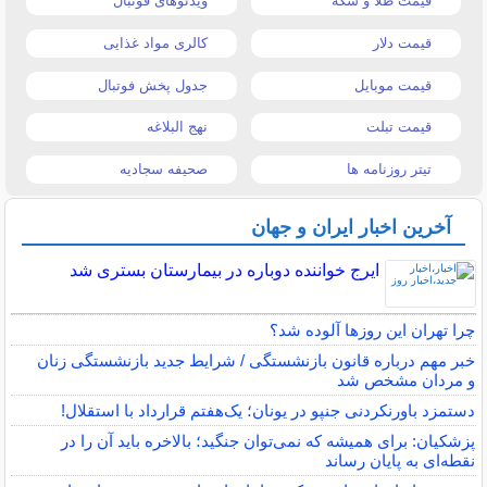
قیمت طلا و سکه
ویدئوهای فوتبال
قیمت دلار
کالری مواد غذایی
قیمت موبایل
جدول پخش فوتبال
قیمت تبلت
نهج البلاغه
تیتر روزنامه ها
صحیفه سجادیه
آخرین اخبار ایران و جهان
ایرج خواننده دوباره در بیمارستان بستری شد
چرا تهران این روزها آلوده شد؟
خبر مهم درباره قانون بازنشستگی / شرایط جدید بازنشستگی زنان
و مردان مشخص شد
دستمزد باورنکردنی جنپو در یونان؛ یک‌هفتم قرارداد با استقلال!
پزشکیان: برای همیشه که نمی‌توان جنگید؛ بالاخره باید آن را در
نقطه‌ای به پایان رساند