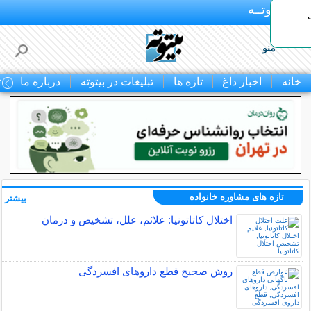
بـیتوتــه
منو
خانه
اخبار داغ
تازه ها
تبلیغات در بیتوته
درباره ما
ت
تازه های مشاوره خانواده
بیشتر »
اختلال کاتاتونیا: علائم، علل، تشخیص و درمان
روش صحیح قطع داروهای افسردگی