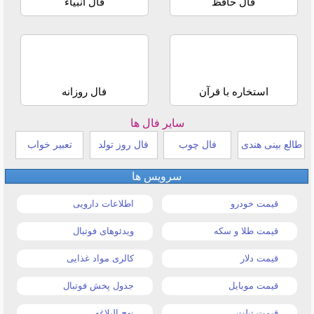
فال حافظ
فال انبیاء
استخاره با قرآن
فال روزانه
سایر فال ها
طالع بینی هندی
فال چوب
فال روز تولد
تعبیر خواب
سرویس ها
قیمت خودرو
اطلاعات دارویی
قیمت طلا و سکه
ویدئوهای فوتبال
قیمت دلار
کالری مواد غذایی
قیمت موبایل
جدول پخش فوتبال
قیمت تبلت
نهج البلاغه