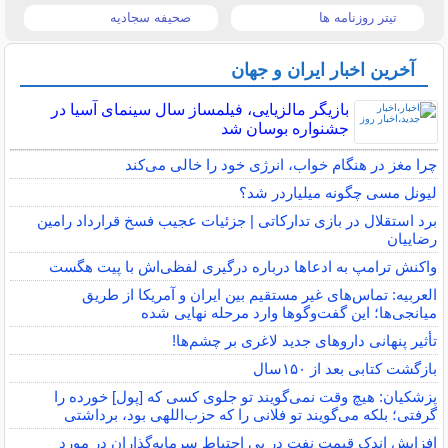
تیتر روزنامه ها
صحیفه سجادیه
آخرین اخبار ایران و جهان
بازیگر مالزیایی، فیلمساز سال سینمای آسیا در
جشنواره بوسان شد
چرا مغز در هنگام خواب، انرژی خود را خالی می‌کند
لیونل مسی چگونه میلیاردر شد؟
برد استقلال در بازی تدارکاتی | جزئیات عجیب فسخ قرارداد رامین
رضاییان
واکنش ترامپ به ادعاها درباره درگیری لفظی‌اش با پیت هگست
العربیه: تماس‌های غیر مستقیم بین ایران و آمریکا از طریق
میانجی‌ها؛ این گفت‌و‌گو‌ها وارد مرحله نهایی شده
تأثیر پنهانی داروهای جدید لاغری بر چشم‌ها!
بازگشت کتابی بعد از ۱۵۰سال
پزشکیان: هیچ وقت نمی‌گویند تو جلوی کسی که [پول] خورده را
گرفتی؛ بلکه می‌گویند تو فلانی را که حزب‌اللهی بود، برداشتی
افزایش اندک قیمت نفت در پی احتیاط سرمایه‌گذاران در مورد