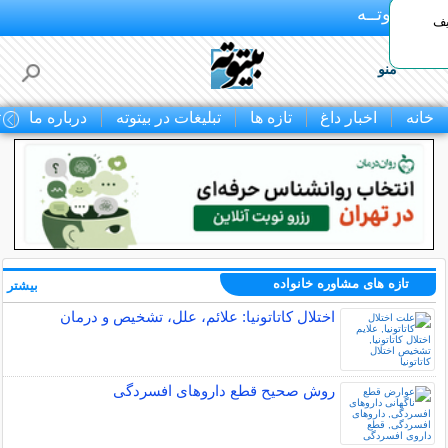
بـیتوتــه
یف
منو
خانه
اخبار داغ
تازه ها
تبلیغات در بیتوته
درباره ما
ت
تازه های مشاوره خانواده
بیشتر »
اختلال کاتاتونیا: علائم، علل، تشخیص و درمان
روش صحیح قطع داروهای افسردگی