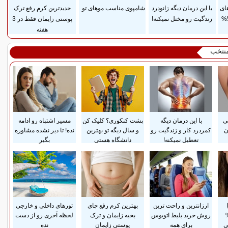
ای
با این درمان دیگه زانودرد
شامپوی مناسب موهای تو
جدیدترین کرم رفع ترک
آرایشی بهداشتی با 50%
زندگیت رو مختل نمیکنه!
پوستی زایمان فقط در 3
هفته
منتخب
سی
با این درمان دیگه
پشت کنکوری؟ کلیک کن
مسیر اشتباه رو ادامه
ن
کمردرد کار و زندگیت رو
و سال دیگه تو بهترین
نده! تا دیر نشده مشاوره
تعطیل نمیکنه!
دانشگاه هستی
بگیر
ارزانترین و راحت ترین
بهترین کرم رفع جای
تورهای داخلی و خارجی
تا 50%
روش خرید بلیط اتوبوس
بخیه زایمان و ترک
لحظه آخری رو از دست
ی
برای همه
پوستی زایمان
نده