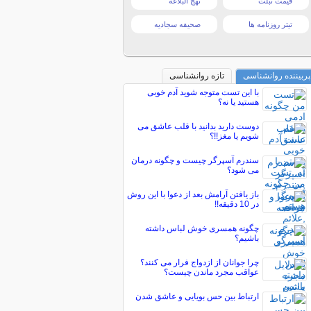
قیمت تبلت
نهج البلاغه
تیتر روزنامه ها
صحیفه سجادیه
پربیننده روانشناسی
تازه روانشناسی
با این تست متوجه شوید آدم خوبی
هستید یا نه؟
دوست دارید بدانید با قلب عاشق می
شویم یا مغز!!؟
سندرم آسپرگر چیست و چگونه درمان
می شود؟
باز یافتن آرامش بعد از دعوا با این روش
در 10 دقیقه!!
چگونه همسری خوش لباس داشته
باشیم؟
چرا جوانان از ازدواج فرار می کنند؟
عواقب مجرد ماندن چیست؟
ارتباط بین حس بویایی و عاشق شدن