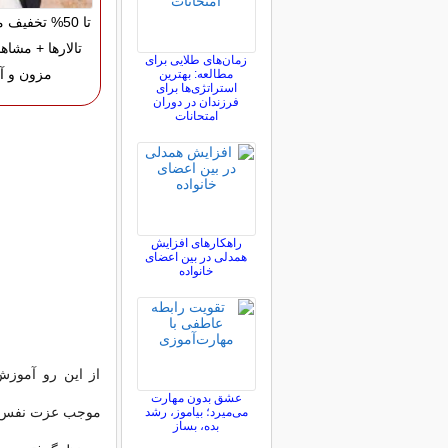
تا 50% تخفیف
تالارها + مشاه
زمان‌های طلایی برای
مزون و آت
مطالعه: بهترین
استراتژی‌ها برای
فرزندان در دوران
امتحانات
راهکارهای افزایش
همدلی در بین اعضای
خانواده
از این رو آموزش
عشق بدون مهارت
موجب عزت نفس و ف
می‌میرد؛ بیاموز، رشد
بده، بساز