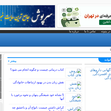
در بیتوته
تماس با ما
درباره ما
نواده
بیشتر »
کتاب درمانی چیست و چگونه انجام می شود؟
نقش زبان بدن در بهبود ارتباطات خانوادگی
5 نشانه خود شیفتگی پنهان و نحوه برخورد با
آنها
کراش داشتن چیست ،انواع آن و باعشق چه