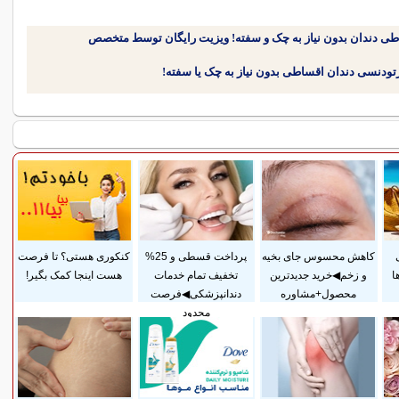
طی دندان بدون نیاز به چک و سفته! ویزیت رایگان توسط متخصص
کاهش محسوس جای بخیه
پرداخت قسطی و 25%
کنکوری هستی؟ تا فرصت
ا
و زخم◀خرید جدیدترین
تخفیف تمام خدمات
هست اینجا کمک بگیر!
محصول+مشاوره
دندانپزشکی◀فرصت
محدود