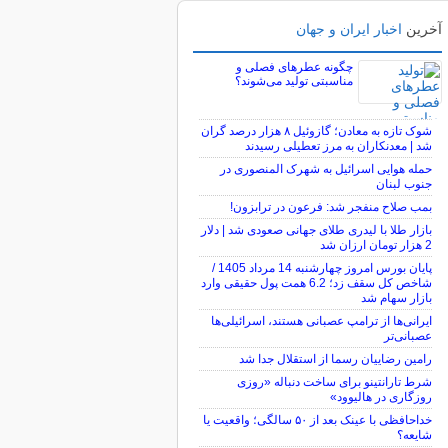
آخرین
اخبار ایران و جهان
چگونه عطرهای فصلی و
مناسبتی تولید می‌شوند؟
شوک تازه به معادن؛ گازوئیل ۸ هزار درصد گران
شد | معدنکاران به مرز تعطیلی رسیدند
حمله هوایی اسرائیل به شهرک المنصوری در
جنوب لبنان
بمب صلاح منفجر شد: فرعون در ترابزون!
بازار طلا با لیدری طلای جهانی صعودی شد | دلار
2 هزار تومان ارزان شد
پایان بورس امروز چهارشنبه 14 مرداد 1405 /
شاخص کل سقف زد؛ 6.2 همت پول حقیقی وارد
بازار سهام شد
ایرانی‌ها از ترامپ عصبانی هستند، اسرائیلی‌ها
عصبانی‌تر
رامین رضاییان رسما از استقلال جدا شد
شرط تارانتینو برای ساخت دنباله «روزی
روزگاری در هالیوود»
خداحافظی با عینک بعد از ۵۰ سالگی؛ واقعیت یا
شایعه؟