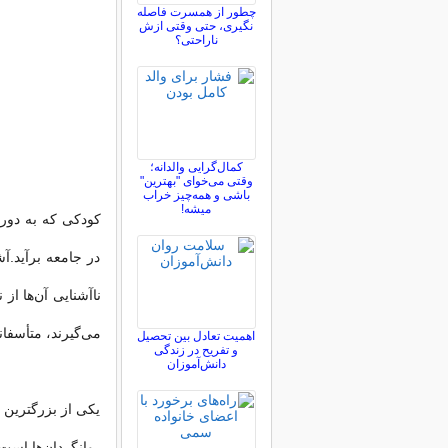
چطور از همسرت فاصله
نگيری، حتی وقتی ازش
ناراحتی؟
کمال‌گرایی والدانه؛
وقتی می‌خوای "بهترین"
باشی و همه‌چیز خراب
میشه!
كودكی كه به دور ا
در جامعه برآید.آ
ناآشنایی آن‌ها از
می‌گیرند، متأسفان
اهمیت تعادل بین تحصیل
و تفریح در زندگی
دانش‌آموزان
یکی از بزرگترین خ
روانگردان‌ها است 