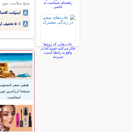
راهنمای شماست نه
منبع:سلامت نیوز
قاضی
ایمپلنت اقسا
۵۰٪ تخفیف ارتودنسی دندان اقساطی بدون نیاز به چک یا سفته!
عادت‌هایی که زوج‌ها
فکر می‌کنند خوبند اما در
واقع به رابطه آسیب
می‌زنند
هیچی سفر تابستونی
نمیشه! ارزانترین توره
اینجاست