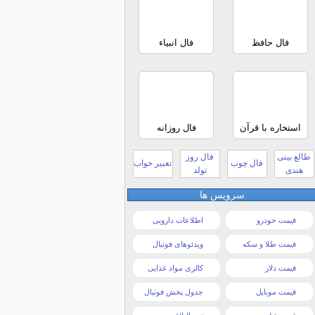
فال حافظ
فال انبیاء
استخاره با قرآن
فال روزانه
طالع بینی
فال روز
فال چوب
تعبیر خواب
هندی
تولد
سرویس ها
قیمت خودرو
اطلاعات دارویی
قیمت طلا و سکه
ویدئوهای فوتبال
قیمت دلار
کالری مواد غذایی
قیمت موبایل
جدول پخش فوتبال