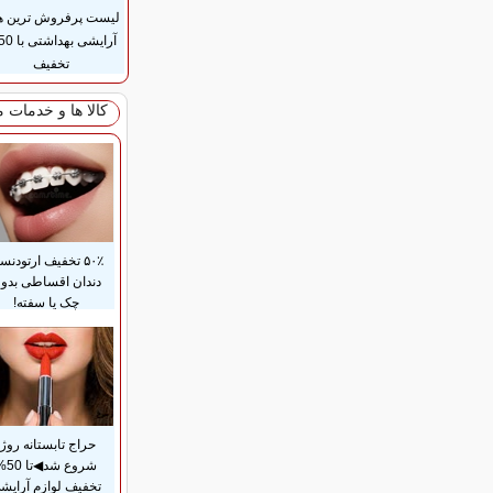
لیست پرفروش ترین ه
تخفیف
کالا ها و خدمات 
۵۰٪ تخفیف ارتودن
دندان اقساطی بدو
چک یا سفته!
حراج تابستانه روژا
شروع شد◀
تخفیف لوازم آرایش