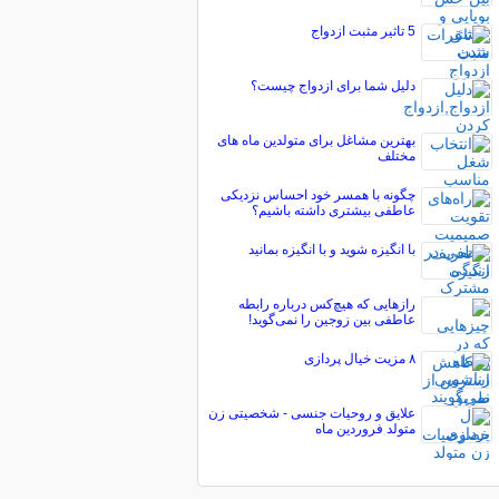
5 تاثیر مثبت ازدواج
دلیل شما برای ازدواج چیست؟
بهترین مشاغل برای متولدین ماه های
مختلف
چگونه با همسر خود احساس نزدیکی
عاطفی بیشتری داشته باشیم؟
با انگیزه شوید و با انگیزه بمانید
رازهایی که هیچ‌کس درباره رابطه
عاطفی بین زوجین را نمی‌گوید!
۸ مزیت خیال پردازی
علایق و روحیات جنسی - شخصیتی زن
متولد فروردین ماه