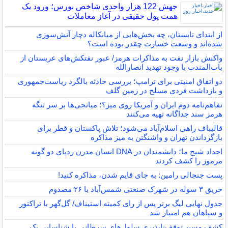
جهش 122 هزار واحدی شاخص بورس؛ ورود یک
همت پول حقیقی در آغاز معاملات
از ابتدای تابستان، چه بخش‌هایی از میانکاله دچار آتش‌سوزی
شده‌اند و وسعت خسارت چقدر بوده است؟
واکنش بازار نفت به مذاکرات هرمز/ عبور نفتکش‌های عربستان از
باب‌المندب با وجود تهدید انصارالله
دو اتفاق امنیتی برای ترامپ؛ بررسی حادثه بالگرد ریاست‌جمهوری
و بازداشت فردی مسلح در زمین گلف
تفاهم‌نامه دوم ایران و آمریکا روی میز؟؛ میانجی‌ها بر سر تنگه
هرمز سند جداگانه تهیه می‌کنند
قالیباف راهی اسلام‌آباد می‌شود؛ تلاش پاکستان و قطر برای
بازگرداندن تهران و واشنگتن به میز مذاکره
اجداد شبح ما؛ دانشمندان در DNA انسان مدرن ردپای دو گونه
مرموز را کشف کردند
پست جنجالی رامین: به جای قایم شدن، مذاکره کنید!
حریق ۳ سوله در شهرک صنعتی شمس‌آباد با ۲۶ مصدوم
جدول نهایی لیگ برتر پس از رای کمیته استیناف/ گل‌گهر با تراکتور
و سپاهان هم امتیاز شد
کشف مسیر توقف‌ناپذیری سلول‌های سرطانی با شناسایی یک