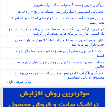
بروکر ویندزور چیست؟ معرفی ساده برای شروع
عیب‌یابی کمپرسور اسکرو|بررسی مشکلات رایج + راه‌حل‌ها
بهترین شرکت آسانسور کدام است؟ راهنمای انتخاب بر اساس 10
معیار مهم
عراقچی: بازگشایی تنگه هرمز منوط به جبران اقدام آمریکا است |
یک کشتی اماراتی در تنگه هرمز هدف قرار گرفت
پایان بورس امروز شنبه 17 مرداد 1405 / 9 هزار میلیارد تومان
جذب بازار سرمایه شد
سکه ۴.۵ میلیون تومان گران شد | جذابیت قیمت‌ها دلار را بالا
کشید
حساب دمو پراپ چیست؟ بهترین روش تمرین قبل از ورود به
چالش
افشاگری تلگراف علیه رئیس فیفا؛ پرداخت شش‌رقمی یوفا به
معشوقه ادعایی اینفانتینو
سایر خبرهای داغ »