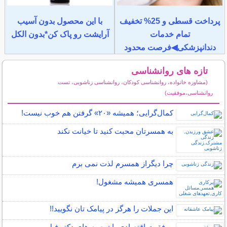
پرداخت قسطی و 25% تخفیف
با این محصول بدون آسیب
تمام خدمات
آرایشت رو پاک کن*بدون الکل
دندانپزشکی◀فرصت محدود
تازه های روانشناسی
(مشاوره خانواده، روانشناسی کودکان، روانشناسی زناشویی، تست
روانشناسی،موفقیت)
سایر مطالب روانشناسی
کمال‌گرایی؛ همیشه «۲۰» گرفتن هم خوب نیست!
به همسرتان محبت کنید تا خیانت نکند
چرا دیگراز همسرم لذت نمی برم
همسری همیشه مشغول!
این جملات را هرگز در پیامک تان نگویید!!
موفقیت اقتصادی با توصیه های دکتر فیل