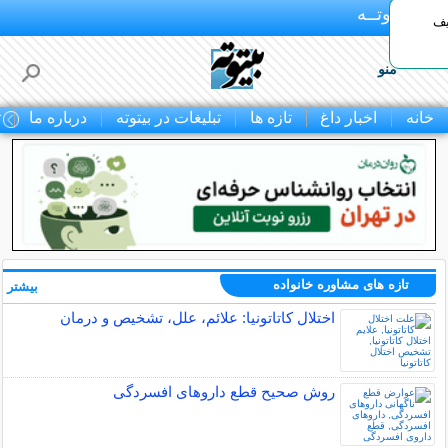
بـیتوتــه
یف
منو
خانه
اخبار داغ
تازه ها
تبلیغات در بیتوته
درباره ما
ت
تازه های مشاوره خانواده
بیشتر »
اختلال کاتاتونیا: علائم، علل، تشخیص و درمان
روش صحیح قطع داروهای افسردگی