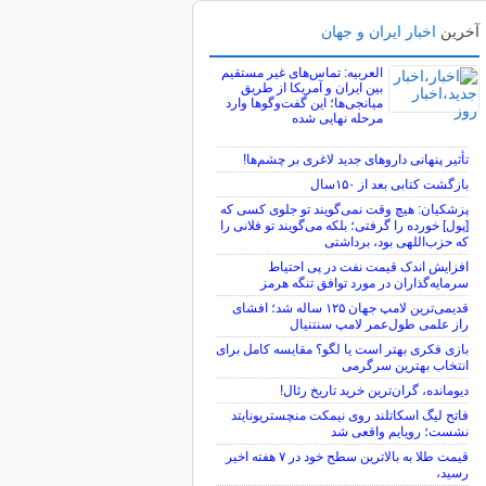
آخرین
اخبار ایران و جهان
العربیه: تماس‌های غیر مستقیم
بین ایران و آمریکا از طریق
میانجی‌ها؛ این گفت‌و‌گو‌ها وارد
مرحله نهایی شده
تأثیر پنهانی داروهای جدید لاغری بر چشم‌ها!
بازگشت کتابی بعد از ۱۵۰سال
پزشکیان: هیچ وقت نمی‌گویند تو جلوی کسی که
[پول] خورده را گرفتی؛ بلکه می‌گویند تو فلانی را
که حزب‌اللهی بود، برداشتی
افزایش اندک قیمت نفت در پی احتیاط
سرمایه‌گذاران در مورد توافق تنگه هرمز
قدیمی‌ترین لامپ جهان ۱۲۵ ساله شد؛ افشای
راز علمی طول‌عمر لامپ سنتنیال
بازی فکری بهتر است یا لگو؟ مقایسه کامل برای
انتخاب بهترین سرگرمی
دیومانده، گران‌ترین خرید تاریخ رئال!
فاتح لیگ اسکاتلند روی نیمکت منچستریونایتد
نشست؛ رویایم واقعی شد
قیمت طلا به بالاترین سطح خود در ۷ هفته اخیر
رسید،