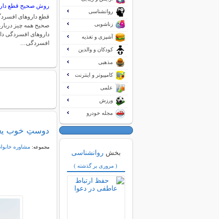
روش صحیح قطع دار
روانشناسی
قطع داروهای افسردگ
زناشویی
صحیح همه چیز دربا
داروهای افسردگی دا
آشپزی و تغذیه
افسردگی…
کودکان و والدین
مذهبی
کامپیوتر و اینترنت
علمی
ورزش
مجله خودرو
دوستِ خوب یع
مشاوره خانواد
مجموعه:
بخش
روانشناسی
( مروری بر گذشته )