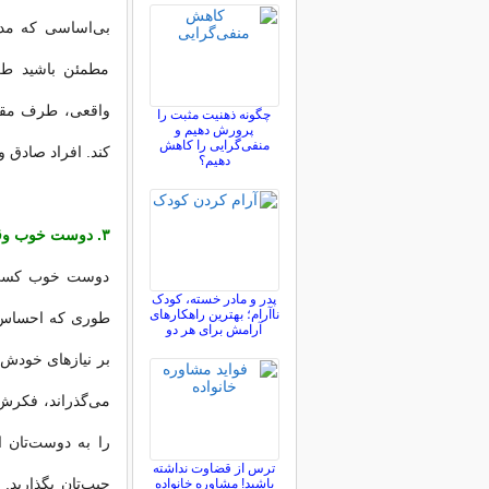
بی‌اساسی که مدت
مطمئن باشید طرف
واقعی، طرف مقاب
چگونه ذهنیت مثبت را
پرورش دهیم و
منفی‌گرایی را کاهش
کند. افراد صادق و
دهیم؟
۳. دوست خوب وقتی با شماست، جز به همان لحظه به هیچ چیز دیگری فکر نمی‌کند
دوست خوب کسی 
پدر و مادر خسته، کودک
ناآرام؛ بهترین راهکارهای
طوری که احساس 
آرامش برای هر دو
بر نیازهای خودش
می‌گذراند، فکرش 
را به دوست‌تان ا
ترس از قضاوت نداشته
باشید! مشاوره خانواده