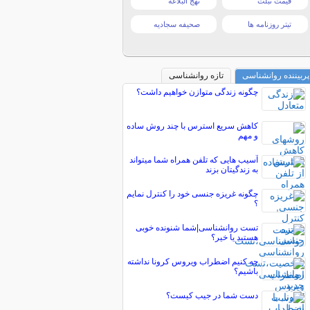
قیمت تبلت
نهج البلاغه
تیتر روزنامه ها
صحیفه سجادیه
پربیننده روانشناسی
تازه روانشناسی
چگونه زندگی متوازن خواهیم داشت؟
کاهش سریع استرس با چند روش ساده
و مهم
آسیب هایی که تلفن همراه شما میتواند
به زندگیتان بزند
چگونه غریزه جنسی خود را کنترل نمایم
؟
تست روانشناسی|شما شنونده خوبی
هستید یا خیر؟
چه کنیم اضطراب ویروس کرونا نداشته
باشیم؟
دست شما در جیب کیست؟