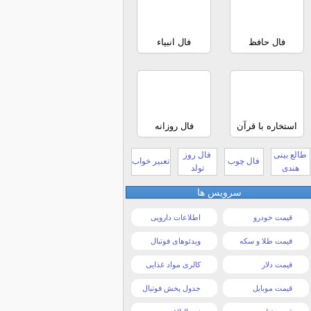
فال حافظ
فال انبیاء
استخاره با قرآن
فال روزانه
طالع بینی
فال روز
فال چوب
تعبیر خواب
هندی
تولد
سرویس ها
قیمت خودرو
اطلاعات دارویی
قیمت طلا و سکه
ویدئوهای فوتبال
قیمت دلار
کالری مواد غذایی
قیمت موبایل
جدول پخش فوتبال