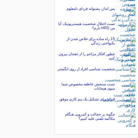
پس انداز، پشتوانه فردای نامعلوم
تست اختلال شخصیت هیستریونیک: آیا
من HPD دارم؟
15 راه ساده برای خلاص شدن از
یکنواختی زندگی
چطور افکار مزاحم را از ذهنتان بیرون
کنید
شخصیت شناسی افراد از روی انگشتر
تست سنجش عاطفه مخصوص شما
منوی هیجانات
۵ راه برای تشکیل یک تیم کاری موفق
چگونه بر خجالت و کمرویی هنگام
مکالمه تلفنی غلبه کنیم؟