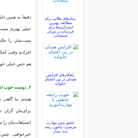
دقیقا به همین دل
زمان‌های طلایی برای
مطالعه: بهترین
استراتژی‌ها برای
خیلی بهتری نسبت
فرزندان در دوران
امتحانات
پشت‌شان را خالی 
افرادی وقتی کمک
هم حسِ خیلی خوشا
راهکارهای افزایش
همدلی در بین اعضای
خانواده
۲. دوست خوب اشتباهات‌مان را گوشزد می‌کند
همه‌ی ما گاهی ب
برای‌مان گران 
اشتباهات‌مان را س
عشق بدون مهارت
می‌میرد؛ بیاموز، رشد
بده، بساز
خیرخواهی. چنین