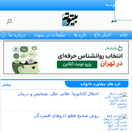
بـیتوتــه
منو
خانه
اخبار داغ
تازه ها
تبلیغات در بیتوته
درباره ما
ت
تازه های مشاوره خانواده
بیشتر »
اختلال کاتاتونیا: علائم، علل، تشخیص و درمان
روش صحیح قطع داروهای افسردگی