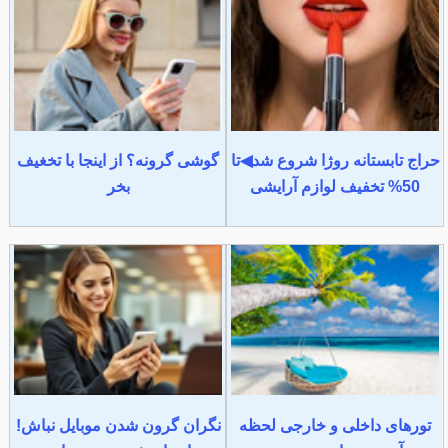
حراج تابستانه روژا شروع شد◀تا
گوشی گرونه؟ از اینجا با تخغیف
50% تخفیف لوازم آرایشی
بخر
تورهای داخلی و خارجی لحظه
نگران گرون شدن موبایل نباش!