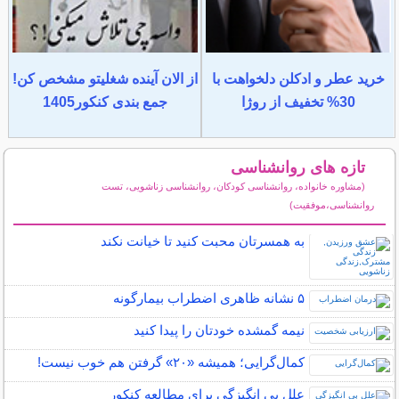
خرید عطر و ادکلن دلخواهت با
از الان آینده شغلیتو مشخص کن!
30% تخفیف از روژا
جمع بندی کنکور1405
تازه های روانشناسی
(مشاوره خانواده، روانشناسی کودکان، روانشناسی زناشویی، تست
روانشناسی،موفقیت)
سایر مطالب روانشناسی
به همسرتان محبت کنید تا خیانت نکند
۵ نشانه‌ ظاهری اضطراب بیمارگونه
نیمه‌ گمشده خودتان را پیدا کنید
کمال‌گرایی؛ همیشه «۲۰» گرفتن هم خوب نیست!
علل بی انگیزگی برای مطالعه کنکور