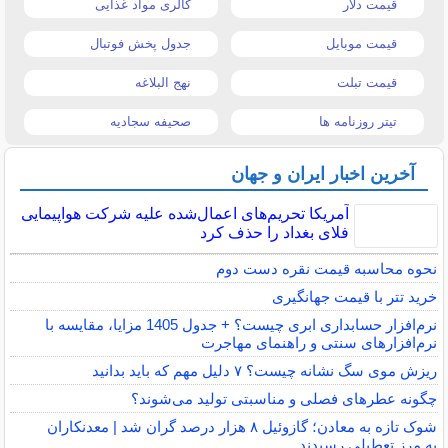
قیمت دلار
کالری مواد غذایی
قیمت موبایل
جدول پخش فوتبال
قیمت تبلت
نهج البلاغه
تیتر روزنامه ها
صحیفه سجادیه
آخرین اخبار ایران و جهان
آمریکا تحریم‌های اعمال‌شده علیه شرکت هواپیمایی
فلای بغداد را حذف کرد
نحوه محاسبه قیمت نقره دست دوم
خرید تتر با قیمت جهانگیری
نرم‌افزار حسابداری ابری چیست؟ + جدول 1405 مزایا، مقایسه با
نرم‌افزارهای سنتی و راهنمای مهاجرت
ریزش موی سگ نشانه چیست؟ ۷ دلیل مهم که باید بدانید
چگونه عطرهای فصلی و مناسبتی تولید می‌شوند؟
شوک تازه به معادن؛ گازوئیل ۸ هزار درصد گران شد | معدنکاران
به مرز تعطیلی رسیدند