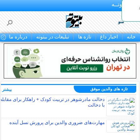
بـیتوتــه
منو
خانه
اخبار داغ
تازه ها
تبلیغات در بیتوته
درباره ما
ت
تازه های والدین موفق
بیشتر »
دخالت مادرشوهر در تربیت کودک + راهکار برای مقابله
با دخالت
مهارت‌های ضروری والدین برای پرورش نسل آینده