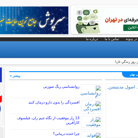
در بیتوته
تماس با ما
درباره ما
ن روز زندگي تان!
 بهتر
بیشتر »
روانشناسی رنگ صورتی
افسردگی را بدون دارو درمان کنید
13 راز موفقیت از نگاه جیم ران، فیلسوف
کارآفرین
چرا خنده درمانی؟