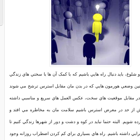
 شلوغ، بايد دنبال راه هايي باشيم که با کمک آن ها با سختي هاي زندگي
 چنين وضعي هورمون هايي که در بدن مان مقابل استرس ترشح مي شوند
در مقابل موقعيت هاي سخت، عکس العمل هاي سريع و مناسبي داشته
يش از حد در معرض استرس باشيم سلامت مان به مخاطره مي افتد و
شويم. البته حتما نبايد در کوه و دشت و دور از شهرها زندگي کنيم تا
بي داشته باشيم. راه هاي بسياري براي کم کردن اضطراب روزانه وجود