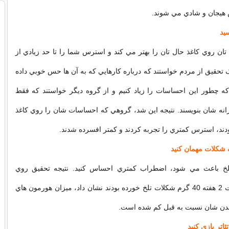
هيجان و شادي مي شوند.
ن روي کاغذ حال تان را بهتر مي کند و استرس شما را تا حد زيادي از
ک تحقيق از مردم خواستند که درباره کارهايي که به آن ها حس خوبي داده
 که چطور اين احساسات را زياد کنيم و از گروه ديگر خواستند که فقط
زانه شان بنويسند. نتيجه اين شد، گروهي که احساسات شان را روي کاغذ
ودند، استرس کمتري را تجربه کردند و کمتر افسرده شدند.
خ باعث مي شود، اضطراب کمتري احساس کنيد. نتيجه تحقيق روي
افرادي که به مدت 2 هفته 40 گرم شکلات تلخ خورده بودند نشان داد، ميزان هورمون هاي
دن شان نسبت به قبل کم شده است.