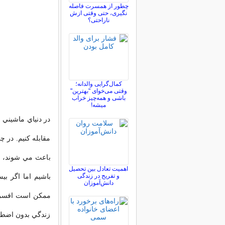
چطور از همسرت فاصله
نگيری، حتی وقتی ازش
ناراحتی؟
کمال‌گرایی والدانه؛
وقتی می‌خوای "بهترین"
باشی و همه‌چیز خراب
میشه!
در دنياي ماشيني و
مقابله کنيم. در
باعث مي شوند، 
اهمیت تعادل بین تحصیل
و تفریح در زندگی
باشيم اما اگر ب
دانش‌آموزان
ممکن است افسرده 
زندگي بدون اضطرا