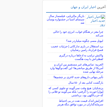
آخرین
اخبار ایران و جهان
بازیگر مالزیایی، فیلمساز سال
سینمای آسیا در جشنواره بوسان
شد
چرا مغز در هنگام خواب، انرژی خود را خالی
می‌کند
لیونل مسی چگونه میلیاردر شد؟
برد استقلال در بازی تدارکاتی | جزئیات عجیب
فسخ قرارداد رامین رضاییان
واکنش ترامپ به ادعاها درباره درگیری
لفظی‌اش با پیت هگست
العربیه: تماس‌های غیر مستقیم بین ایران و
آمریکا از طریق میانجی‌ها؛ این گفت‌و‌گو‌ها وارد
مرحله نهایی شده
تأثیر پنهانی داروهای جدید لاغری بر چشم‌ها!
بازگشت کتابی بعد از ۱۵۰سال
پزشکیان: هیچ وقت نمی‌گویند تو جلوی کسی که
[پول] خورده را گرفتی؛ بلکه می‌گویند تو فلانی را
که حزب‌اللهی بود، برداشتی
افزایش اندک قیمت نفت در پی احتیاط
سرمایه‌گذاران در مورد توافق تنگه هرمز