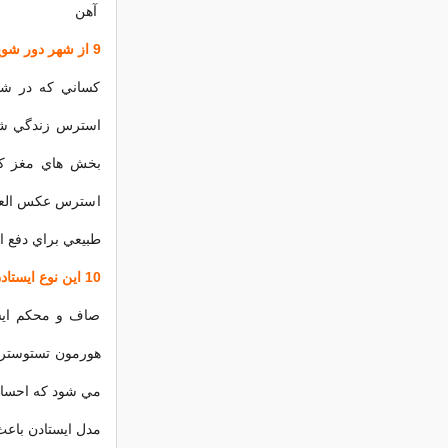
آهن
9 از شهر دور شويد
کساني که در شهر
استرس زندگي شهر
بخش هاي مغز کسا
استرس عکس العمل 
طبيعي براي دفع ا
10 اين نوع ايستادن به صرفه است
صاف و محکم ايست
هورمون تستوسترو
مي شود که احساس 
مدل ايستادن باعث