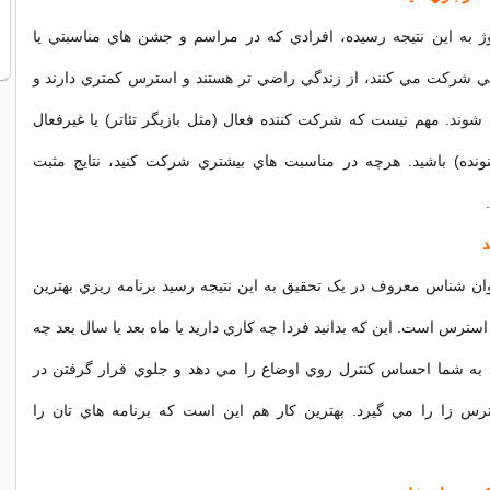
ژ به اين نتيجه رسيده، افرادي که در مراسم و جشن هاي مناسبتي يا
ي شرکت مي کنند، از زندگي راضي تر هستند و استرس کمتري دارند و
وند. مهم نيست که شرکت کننده فعال (مثل بازيگر تئاتر) يا غيرفعال
شنونده) باشيد. هرچه در مناسبت هاي بيشتري شرکت کنيد، نتايج مثبت
ان شناس معروف در يک تحقيق به اين نتيجه رسيد برنامه ريزي بهترين
سترس است. اين که بدانيد فردا چه کاري داريد يا ماه بعد يا سال بعد چه
يد به شما احساس کنترل روي اوضاع را مي دهد و جلوي قرار گرفتن در
س زا را مي گيرد. بهترين کار هم اين است که برنامه هاي تان را