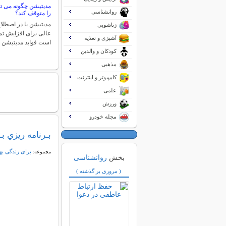
مدیتیشن چگونه می تو
روانشناسی
را متوقف کند؟
مدیتیشن یا در اصطلا
زناشویی
عالی برای افزایش تم
آشپزی و تغذیه
است فواید مدیتیشن 
کودکان و والدین
مذهبی
کامپیوتر و اینترنت
علمی
ورزش
مجله خودرو
بـرنامه ريزي ب
برای زندگی به
مجموعه:
بخش
روانشناسی
( مروری بر گذشته )