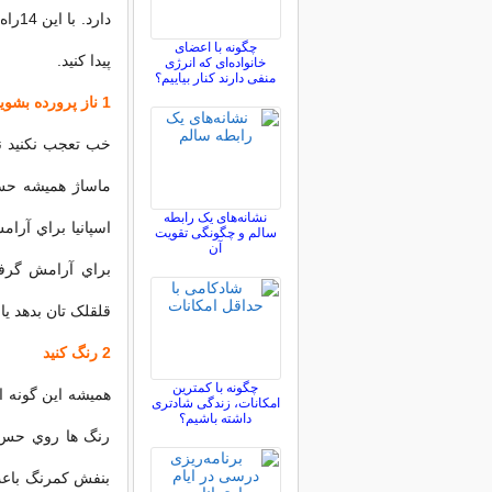
دارد
چگونه با اعضای
پيدا کنيد.
خانواده‌ای که انرژی
منفی دارند کنار بیاییم؟
1 ناز پرورده بشويد
خب تعجب نکنيد نا
ماساژ هميشه حس 
نشانه‌های یک رابطه
اسپانيا براي آرام
سالم و چگونگی تقویت
آن
براي آرامش گرفتن
قلقلک تان بدهد يا
2 رنگ کنيد
چگونه با کمترین
هميشه اين گونه ا
امکانات، زندگی شادتری
داشته باشیم؟
رنگ ها روي حس 
بنفش کمرنگ باعث