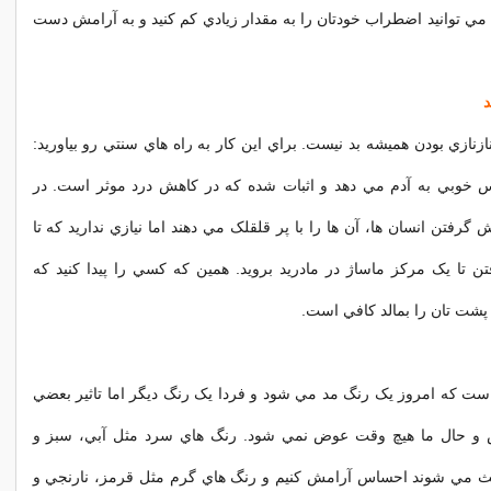
. با اين 14راه مي توانيد اضطراب خودتان را به مقدار زيادي کم کنيد و به آرامش دست
زنازي بودن هميشه بد نيست. براي اين کار به راه هاي سنتي رو بياوريد:
خوبي به آدم مي دهد و اثبات شده که در کاهش درد موثر است. در
ش گرفتن انسان ها، آن ها را با پر قلقلک مي دهند اما نيازي نداريد که تا
 تا يک مرکز ماساژ در مادريد برويد. همين که کسي را پيدا کنيد که
 پشت تان را بمالد کافي است.
ست که امروز يک رنگ مد مي شود و فردا يک رنگ ديگر اما تاثير بعضي
و حال ما هيچ وقت عوض نمي شود. رنگ هاي سرد مثل آبي، سبز و
 مي شوند احساس آرامش کنيم و رنگ هاي گرم مثل قرمز، نارنجي و