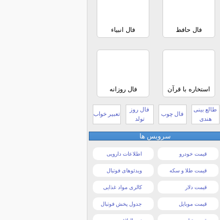
فال حافظ
فال انبیاء
استخاره با قرآن
فال روزانه
طالع بینی
فال روز
فال چوب
تعبیر خواب
هندی
تولد
سرویس ها
قیمت خودرو
اطلاعات دارویی
قیمت طلا و سکه
ویدئوهای فوتبال
قیمت دلار
کالری مواد غذایی
قیمت موبایل
جدول پخش فوتبال