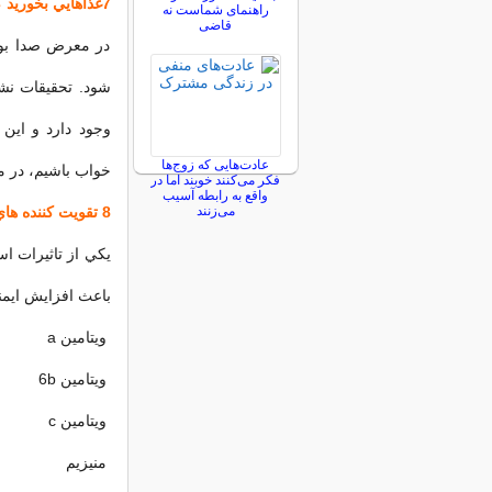
7غذاهايي بخوريد که به جاي خلوت برويد
راهنمای شماست نه
قاضی
در معرض صدا بو
شود. تحقيقات نشا
عادت‌هایی که زوج‌ها
خواب باشيم، در 
فکر می‌کنند خوبند اما در
واقع به رابطه آسیب
می‌زنند
8 تقويت کننده هاي ايمني
يکي از تاثيرات ا
باعث افزايش ايمني
ويتامين a
ويتامين 6b
ويتامين c
منيزيم