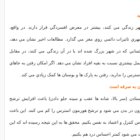
 زندگي مي کنند، بيشتر در معرض افسردگي قرار دارند. در واقع،
ي تاثيرات دائمي روي مغز مي گذارد. مطالعات اخير نشان مي دهد،
ني که در شهر بزرگ شده اند يا در آن زندگي مي کنند، در مقابل
بيشتري نسبت به بقيه افراد نشان مي دهد. اگر امکان رفتن به جاهاي
سترس را نداريد، رفتن به پارک ها و بوستان ها کمک زيادي مي کند.
ادن (سر بالا، شانه ها عقب و سينه جلو دادن) باعث افزايش ترشح
ن در بدن مي شود و ترشح هورمون استرس را کم مي کنند. اين باعث
کنترل و اعتماد به نفس بکنيم. محقق ها به اين نتيجه رسيده اند که اين
 مي شود کمتر احساس درد هم بکنيم.