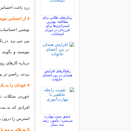
زرد باعث احساس 
زمان‌های طلایی برای
3 از احساس بنويسيد
مطالعه: بهترین
استراتژی‌ها برای
نوشتن احساسات تا
فرزندان در دوران
امتحانات
بين مي برد. در ي
بنويسند و بگويند
درباره کارهاي رو
راهکارهای افزایش
بردند، راضي تر ب
همدلی در بین اعضای
خانواده
4 خودتان را به يک شکلات مهمان کنيد
خوردن شکلات تل
عشق بدون مهارت
استرس زا درون ب
می‌میرد؛ بیاموز، رشد
بده، بساز
5 به تئاتر برويد يا تئاتر بازي کنيد