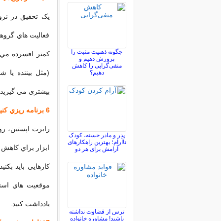
يک تحقيق در نرو
فعاليت هاي گروه
چگونه ذهنیت مثبت را
کمتر افسرده مي ش
پرورش دهیم و
منفی‌گرایی را کاهش
(مثل بيننده يا 
دهیم؟
بيشتري مي گيريد.
6 برنامه ريزي کنيد
رابرت اپستين، رو
پدر و مادر خسته، کودک
ناآرام؛ بهترین راهکارهای
ابزار براي کاهش ا
آرامش برای هر دو
کارهايي بايد بکن
موقعيت هاي استر
يادداشت کنيد.
ترس از قضاوت نداشته
باشید! مشاوره خانواده