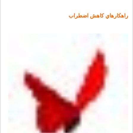
راهكارهاي كاهش اضطراب