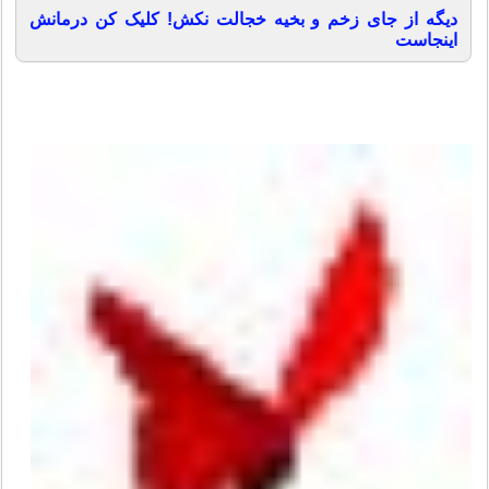
دیگه از جای زخم و بخیه خجالت نکش! کلیک کن درمانش
اینجاست