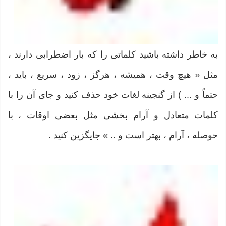
به خاطر داشته باشید كلماتی را كه بار اضطرابی دارند ،
مثل « هیچ وقت ، همیشه ، هرگز ، زود ، سریع ، باید ،
حتماً و ... ) از گنجینه لغات خود حذف كنید و جای آن را با
كلمات متعادل و آرام بخشی مثل بعضی اوقات ، با
حوصله ، آرام ، بهتر است و .. » جایگزین كنید .