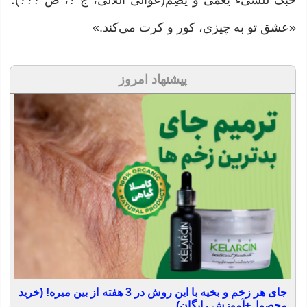
حُبُّکَ للشَّیْء یُعْمی و یُصِمُّ(عوالی اللآلی، ج ?، ص ???)؛
«عشق تو به چیزی، کور و کرت می‌کند.»
پیشنهاد امروز
جای هر زخم و بخیه با این روش در 3 هفته از بین میره! (خرید
محصول+آموزش رایگان)