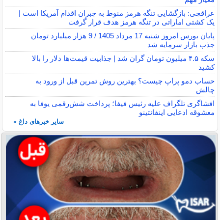
عراقچی: بازگشایی تنگه هرمز منوط به جبران اقدام آمریکا است |
یک کشتی اماراتی در تنگه هرمز هدف قرار گرفت
پایان بورس امروز شنبه 17 مرداد 1405 / 9 هزار میلیارد تومان
جذب بازار سرمایه شد
سکه ۴.۵ میلیون تومان گران شد | جذابیت قیمت‌ها دلار را بالا
کشید
حساب دمو پراپ چیست؟ بهترین روش تمرین قبل از ورود به
چالش
افشاگری تلگراف علیه رئیس فیفا؛ پرداخت شش‌رقمی یوفا به
معشوقه ادعایی اینفانتینو
سایر خبرهای داغ »