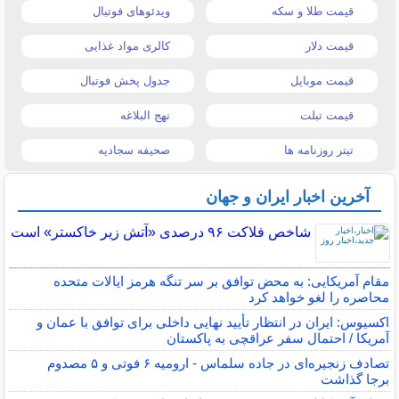
قیمت طلا و سکه
ویدئوهای فوتبال
قیمت دلار
کالری مواد غذایی
قیمت موبایل
جدول پخش فوتبال
قیمت تبلت
نهج البلاغه
تیتر روزنامه ها
صحیفه سجادیه
آخرین اخبار ایران و جهان
شاخص فلاکت ۹۶ درصدی «آتش زیر خاکستر» است
مقام آمریکایی: به محض توافق بر سر تنگه هرمز ایالات متحده
محاصره را لغو خواهد کرد
اکسیوس: ایران در انتظار تأیید نهایی داخلی برای توافق با عمان و
آمریکا / احتمال سفر عراقچی به پاکستان
تصادف زنجیره‌ای در جاده سلماس - ارومیه ۶ فوتی و ۵ مصدوم
برجا گذاشت