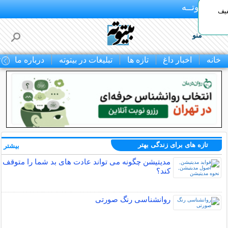
بـیتوتــه
د◀تا 50% تخفیف
منو
خانه
اخبار داغ
تازه ها
تبلیغات در بیتوته
درباره ما
ت
تازه های برای زندگی بهتر
بیشتر »
مدیتیشن چگونه می تواند عادت های بد شما را متوقف
کند؟
روانشناسی رنگ صورتی