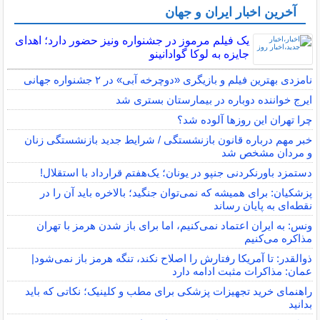
آخرین اخبار ایران و جهان
یک فیلم مرموز در جشنواره ونیز حضور دارد؛ اهدای
جایزه به لوکا گوادانینو
نامزدی بهترین فیلم و بازیگری «دوچرخه آبی» در ۲ جشنواره جهانی
ایرج خواننده دوباره در بیمارستان بستری شد
چرا تهران این روزها آلوده شد؟
خبر مهم درباره قانون بازنشستگی / شرایط جدید بازنشستگی زنان
و مردان مشخص شد
دستمزد باورنکردنی جنپو در یونان؛ یک‌هفتم قرارداد با استقلال!
پزشکیان: برای همیشه که نمی‌توان جنگید؛ بالاخره باید آن را در
نقطه‌ای به پایان رساند
ونس: به ایران اعتماد نمی‌کنیم، اما برای باز شدن هرمز با تهران
مذاکره می‌کنیم
ذوالقدر: تا آمریکا رفتارش را اصلاح نکند، تنگه هرمز باز نمی‌شود|
عمان: مذاکرات مثبت ادامه دارد
راهنمای خرید تجهیزات پزشکی برای مطب و کلینیک؛ نکاتی که باید
بدانید