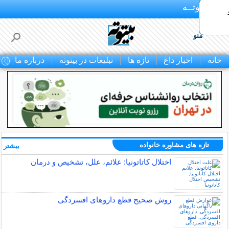
بـیتوتــه
منو
خانه
اخبار داغ
تازه ها
تبلیغات در بیتوته
درباره ما
ت
تازه های مشاوره خانواده
بیشتر »
اختلال کاتاتونیا: علائم، علل، تشخیص و درمان
روش صحیح قطع داروهای افسردگی