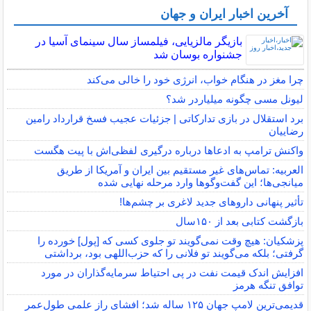
آخرین اخبار ایران و جهان
بازیگر مالزیایی، فیلمساز سال سینمای آسیا در
جشنواره بوسان شد
چرا مغز در هنگام خواب، انرژی خود را خالی می‌کند
لیونل مسی چگونه میلیاردر شد؟
برد استقلال در بازی تدارکاتی | جزئیات عجیب فسخ قرارداد رامین
رضاییان
واکنش ترامپ به ادعاها درباره درگیری لفظی‌اش با پیت هگست
العربیه: تماس‌های غیر مستقیم بین ایران و آمریکا از طریق
میانجی‌ها؛ این گفت‌و‌گو‌ها وارد مرحله نهایی شده
تأثیر پنهانی داروهای جدید لاغری بر چشم‌ها!
بازگشت کتابی بعد از ۱۵۰سال
پزشکیان: هیچ وقت نمی‌گویند تو جلوی کسی که [پول] خورده را
گرفتی؛ بلکه می‌گویند تو فلانی را که حزب‌اللهی بود، برداشتی
افزایش اندک قیمت نفت در پی احتیاط سرمایه‌گذاران در مورد
توافق تنگه هرمز
قدیمی‌ترین لامپ جهان ۱۲۵ ساله شد؛ افشای راز علمی طول‌عمر