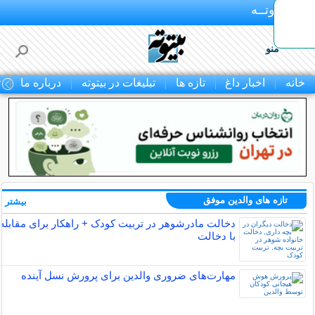
بـیتوتــه
منو
خانه
اخبار داغ
تازه ها
تبلیغات در بیتوته
درباره ما
ت
تازه های والدین موفق
بیشتر »
دخالت مادرشوهر در تربیت کودک + راهکار برای مقابله
با دخالت
مهارت‌های ضروری والدین برای پرورش نسل آینده