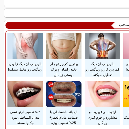
منتخب
ای
با این درمان دیگه
بهترین کرم رفع جای
با این درمان دیگه زانودرد
!
کمردرد کار و زندگیت رو
بخیه زایمان و ترک
زندگیت رو مختل نمیکنه!
تعطیل نمیکنه!
پوستی زایمان
ارتودنسی+ویزیت و
ایمپلنت اقساطی با
۵۰٪ تخفیف ارتودنسی
مک
مشاوره و جرم گیری
ضمانت مادام‌العمر+
دندان اقساطی بدون
رایگان
25% تخفیف ویژه
چک یا سفته!