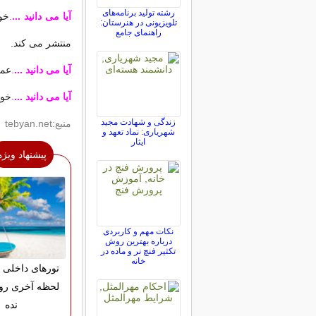
رشته تولید برنامه‌های
آیا می دانید ...
.
تلویزیونی در هنرستان:
راهنمای جامع
منتشر می كند.
آیا می دانید ...
.
عمر خور
آیا می دانید ...
.
خورشید فقط
زندگی و شهادت مجید
منبع:tebyan.net
شهریاری: نماد تعهد و
ایثار
پیشنهاد ویژه
نکات مهم و کاربردی
درباره بهترین روش
تکثیر فنچ نر و ماده در
خانه
تورهای داخلی 
لحظه آخری رو
نده