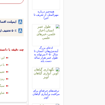
همه‌چیز درباره
مهرالمثل: از تعریف تا
اجرا
ایمپلنت اقسا
۵۰٪ تخفیف ارتودنسی دندان اقساطی بدون نیاز به چک یا سفته!
ادعای بزرگ
چند دقیقه با دانست
آینده‌پژوهان: انسان تا
سال ۲۰۵۰ می‌تواند به
طول عمر هزار ساله
این ت
دست یابد
با د
تعيي
ريزش
سیگا
ترفندهای حرفه‌ای برای
شایع
مراقبت و آبیاری گیاهان
آویز