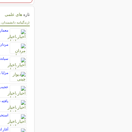
تازه
های علمی
سایر مطالب علمی 
(زندگینامه دانشمندان،
معمارا
مردان
سیاه‌تر از
مزایا
عجیب‌ت
یافته 
استخرا
آغاز ا