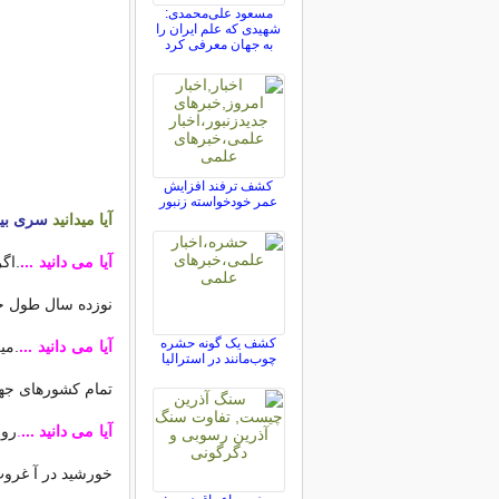
مسعود علی‌محمدی:
شهیدی که علم ایران را
به جهان معرفی کرد
کشف ترفند افزایش
عمر خودخواسته زنبور
آیا میدانید
سری بی
آیا می دانید ...
.اگ
نوزده سال طول خ
کشف یک گونه حشره
آیا می دانید ...
.می
چوب‌مانند در استرالیا
تمام کشورهای جه
آیا می دانید ...
.
روس
خورشید در آ غروب