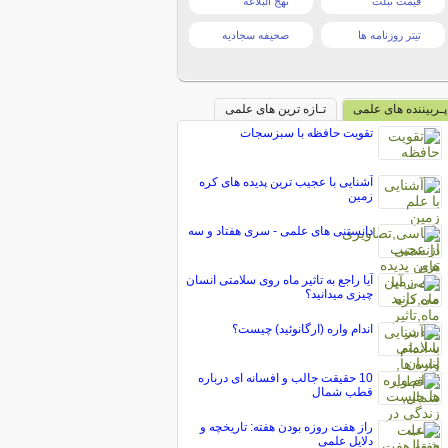
قیمت تبلت
نهج البلاغه
تیتر روزنامه ها
صحیفه سجادیه
پـربیننده های علمی
تـازه ترین های علمی
تقویت حافظه با سبزسجات
آشنایی با عجیب ترین پدیده های کره
زمین
دانستنی های علمی - سری هفتاد و سه
آیا راجع به تاثیر ماه روی سلامتی انسان
چیزی میدانید؟
اندام واره (ارگانوئید) چیست؟
10 حقیقت جالب و افسانه ای درباره
قطب شمال
راز هفت روزه بودن هفته: تاریخچه و
دلایل علمی