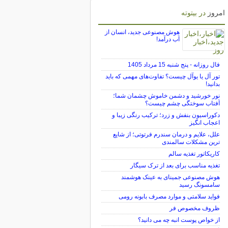
امروز
در بیتوته
هوش مصنوعی جدید، انسان از
آب درآمد!
فال روزانه - پنج شنبه 15 مرداد 1405
تور آل یا یوآل چیست؟ تفاوت‌های مهمی که باید
بدانید!
نور خورشید و دشمن خاموش چشمان شما؛
آفتاب سوختگی چشم چیست؟
دکوراسیون بنفش و زرد؛ ترکیب رنگی زیبا و
اعجاب انگیز
علل، علایم و درمان سندرم فرتوتی؛ از شایع
ترین مشکلات سالمندی
کاریکاتور تغذیه سالم
تغذیه مناسب برای بعد از ترک سیگار
هوش مصنوعی جمینای به عینک هوشمند
سامسونگ رسید
فواید سلامتی و موارد مصرف بابونه رومی
ظروف مخصوص فر
از خواص پوست انبه چه می دانید؟