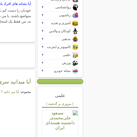
آیا نشانه های افراد ب
روانشناسی
خودتان را دست کم نگ
زناشویی
متواضع باشند. با من
نه، من فقط یک امتح
آشپزی و تغذیه
کودکان و والدین
مذهبی
کامپیوتر و اینترنت
علمی
ورزش
مجله خودرو
آیا میدانید س
آیا می دانید ؟
مجموعه:
علمی
( مروری بر گذشته )