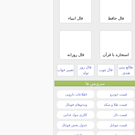
فال حافظ
فال انبیاء
استخاره با قرآن
فال روزانه
طالع بینی
فال روز
فال چوب
تعبیر خواب
هندی
تولد
سرویس ها
قیمت خودرو
اطلاعات دارویی
قیمت طلا و سکه
ویدئوهای فوتبال
قیمت دلار
کالری مواد غذایی
قیمت موبایل
جدول پخش فوتبال