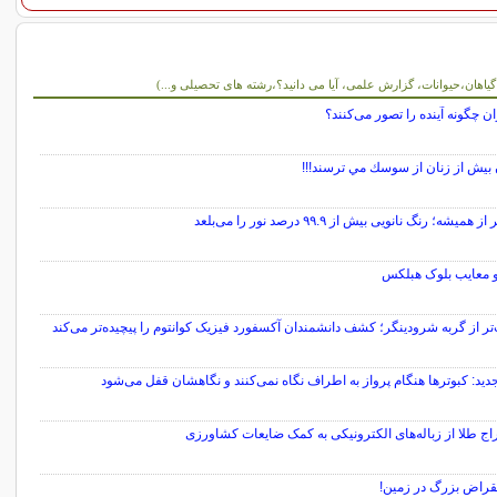
و آموزشی
 گیاهان،حیوانات، گزارش علمی، آیا می دانید؟،رشته های تحصیلی و...)
ن چگونه آینده را تصور می‌کنند؟
 بيش از زنان از سوسك مي ترسند!!!
 همیشه؛ رنگ نانویی بیش از ۹۹.۹ درصد نور را می‌بلعد
 و معایب بلوک هبلکس
ر از گربه شرودینگر؛ کشف دانشمندان آکسفورد فیزیک کوانتوم را پیچیده‌تر می‌کند
جدید:‌ کبوترها هنگام پرواز به اطراف نگاه نمی‌کنند و نگاهشان قفل می‌شود
ج طلا از زباله‌های الکترونیکی به کمک ضایعات کشاورزی
نقراض بزرگ در زمین!