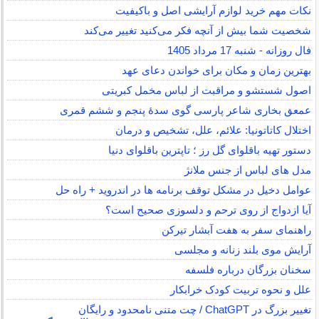
نکات مهم خرید لوازم آرایشی اصل و باکیفیت
شخصیت شما بیش از آنچه فکر می‌کنید تغییر می‌کند
فال روزانه - شنبه 17 مرداد 1405
بهترین زمان و مکان برای خواندن دعای عهد
اصول شستشو و مراقبت از لباس مخمل کبریتی
عمعق بخاری شاعر پارسی گوی سدهٔ پنجم و ششم قمری
اختلال کاتاتونیا: علائم، علل، تشخیص و درمان
دستور تهیه باقلوای گل رز ؛ تاپترین باقلوای دنیا
مدل های لباس از جنس ملانژ
عوامل دخیل در مشکل توقف برنامه ها در اندروید + راه حل
آیا ازدواج از روی ترحم و دلسوزی صحیح است؟
راهنمای سفر به هفت آبشار تیرکن
آرایش موی بلند زنانه و مجلسی
سخنان بزرگان درباره فلسفه
علل و نحوه تربیت کودک خرابکار
تغییر بزرگ در ChatGPT / چت متنی نامحدود و رایگان