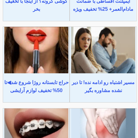
ایمپلنت اقساطی با ضمانت
گوشی گرونه؟ از اینجا با تخغیف
مادام‌العمر+ 25% تخفیف ویژه
بخر
مسیر اشتباه رو ادامه نده! تا دیر
حراج تابستانه روژا شروع شد◀تا
نشده مشاوره بگیر
50% تخفیف لوازم آرایشی