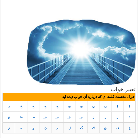
تعبیر خواب
حرف نخست کلمه ای که درباره آن خواب دیده اید
آ
ا
ب
پ
ت
ث
ج
چ
ح
خ
د
ذ
ر
ز
ژ
س
ش
ص
ض
ط
ظ
ع
غ
ف
ق
ك
گ
ل
م
ن
و
ه
ي