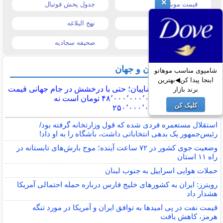
×
قیمت موبایل
جدول پخش فوتبال
قیمت تبلت
نهج البلاغه
تیتر روزنامه ها
صحیفه سجادیه
آخرین اخبار ایران و جهان
شامپوی مناسب موهاتو
اینجا پیدا کن◀بهترین
آقای رضاییان؛ حتی با درخشش در جام جهانی قیمت
برند بازار
شما ۴۸٬۰۰۰٬۰۰۰٬۰۰۰ تومان است نه
کلیک کن
۲۵۰٬۰۰۰٬۰۰۰٬۰۰۰
استقلال مستعمره فردی شده که قول وزارتخانه گرفته بود/
رئیس‌جمهور یک بدهی انتخاباتی داشت، باشگاه را به او داد!
وضعیت جوی کشور در ۷۲ ساعت آینده؛ موج بارش‌های تابستانه در
راه ۱۱ استان
حملات هوایی اسراییل به جنوب لبنان
رویترز: ایران به کشورهای خلیج فارس درباره حمله احتمالی آمریکا
هشدار داد
قیمت نفت در پی امیدها به توافق ایران و آمریکا در مورد تنگه
هرمز، کاهش یافت