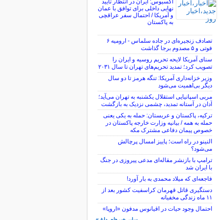
اکسیوس: ایران در انتظار تأیید
نهایی داخلی برای توافق با عمان
و آمریکا / احتمال سفر عراقچی
به پاکستان
تصادف زنجیره‌ای در جاده سلماس - ارومیه ۶
فوتی و ۵ مصدوم برجا گذاشت
سنای آمریکا لایحه تحریم روسیه و ایران را
تصویب کرد؛ تمدید تحریم‌های تهران تا سال ۲۰۳۱
وزیر خزانه‌داری آمریکا: تنگه هرمز تا دو سال
دیگر بی‌اهمیت می‌شود
مربی اسپانیایی استقلال یکشنبه به تهران می‌آید؛
آدان در آستانه تمدید، چشمی نزدیک به بازگشت
ترکیه، پاکستان و عربستان: حمله به یکی یعنی
حمله به همه / بیانیه وزارت خارجه پاکستان در
خصوص پیمان دفاعی مشترک مکه
النینو در راه است؛ پاییز امسال پرچالش
می‌شود؟
ترامپ با بازنشر مقاله‌ای مدعی پیروزی در جنگ
با ایران شد
فاجعه‌ای که میلاد محمدی به بار آورد!
دستگیری قاتل قهرمان کراسفیت کشور بعد از
۱۱ ماه زندگی مخفیانه
احتمال وجود حیات در اقیانوس مدفون «اروپا»
سایر خبرهای داغ »