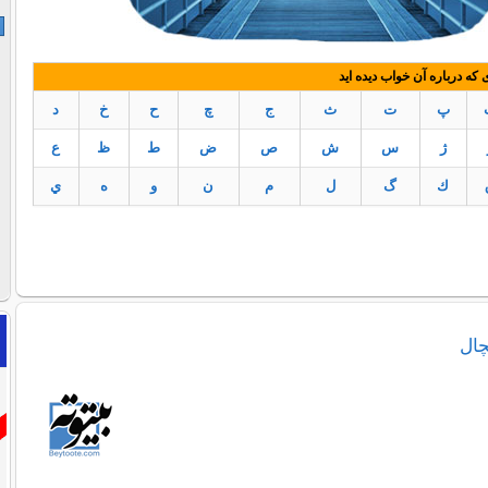
ه درباره آن خواب دیده اید
پ
ت
ث
ج
چ
ح
خ
د
ژ
س
ش
ص
ض
ط
ظ
ع
ك
گ
ل
م
ن
و
ه
ي
چال