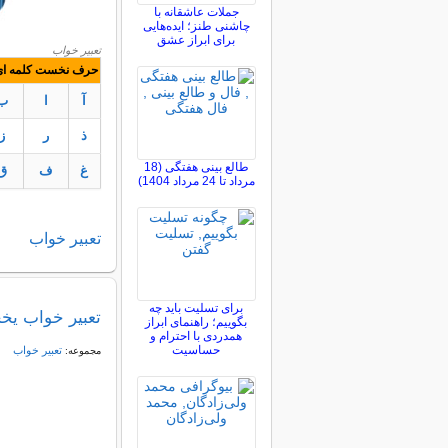
جملات عاشقانه با
چاشنی طنز؛ ایده‌هایی
برای ابراز عشق
تعبیر خواب
حرف نخست کلمه ای ک
آ
ا
ب
ذ
ر
ز
طالع بینی هفتگی (18
غ
ف
ق
مرداد تا 24 مرداد 1404)
تعبير
خواب
برای تسلیت باید چه
تعبیر خواب یخ
بگوییم؛ راهنمای ابراز
همدردی با احترام و
حساسیت
تعبير خواب
مجموعه: