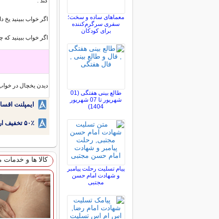
کند .
معماهای ساده و سخت؛
اگر خواب ببینید یخ 
سفری سرگرم‌کننده
برای کودکان
اگر خواب ببینید که چ
دیدن یخچال در خواب
طالع بینی هفتگی (01
شهریور تا 07 شهریور
ایمپلنت اقسا
1404)
۵۰٪ تخفیف ارتودنسی دندان اقساطی بدون نیاز به چک یا سفته!
کالا ها و خدمات 
پیام تسلیت رحلت پیامبر
و شهادت امام حسن
مجتبی