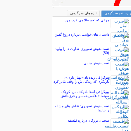
پـربیننده سرگرمی
تازه های سرگرمی
مرغی که تخم طلا می کرد، مرد
داستان های خواندنی درباره دروغ گفتن
تست هوش تصویری: تفاوت ها را بیابید
(50)
تست هوش بینایی
بیوگرافی زنده یاد «بهناز نازی»؛
بازیگری که زندگی‌اش را وقف تئاتر کرد
بیوگرافی اسدالله یکتا، مرد کوچک
سینما + عکس همسر و فرزندانش
تست هوش تصویری: نقاش های مشابه
را بیابید!
سخنان بزرگان درباره فلسفه