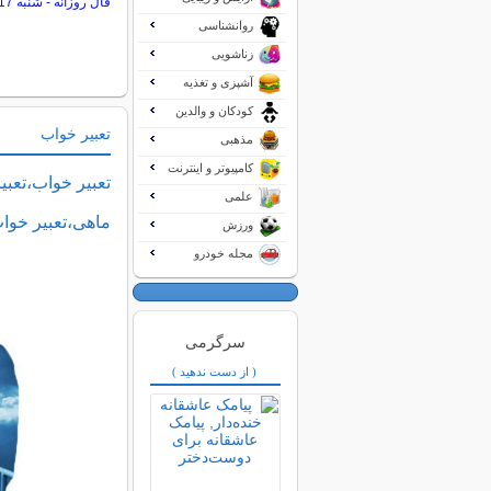
فال روزانه - شنبه 17 مرداد 1405
روانشناسی
زناشویی
آشپزی و تغذیه
کودکان و والدین
تعبیر خواب
مذهبی
کامپیوتر و اینترنت
تعبیر خواب،تعبی
علمی
ماهی،تعبیر خوا
ورزش
مجله خودرو
سرگرمی
( از دست ندهید )