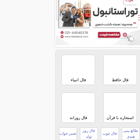
فال حافظ
فال انبیاء
استخاره با قرآن
فال روزانه
طالع بینی
فال روز
فال چوب
تعبیر خواب
هندی
تولد