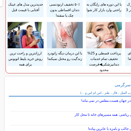
رک
با این دوره های رایگان به
۵۰٪ تخفیف ارتودنسی
جدیدترین مدل های عینک
پوستی زایمان فقط در 3
راحتی وارد بازار کار شو!
دندان اقساطی بدون
آفتابی با قیمت قبل
چک یا سفته!
ای
پرداخت قسطی و 25%
با این درمان دیگه زانودرد
ارزانترین و راحت ترین
!
تخفیف تمام خدمات
زندگیت رو مختل نمیکنه!
روش خرید بلیط اتوبوس
دندانپزشکی◀فرصت
برای همه
محدود
 سرگرمی
می
المثل ، فال ، طنز ، اس ام اس و ...)
ه در جهان هست،مفلس در نمی ماند!
 ریاضی: همه مسیرهای خانه تا محل کار
الب و بامزه با عابرین پیاده!