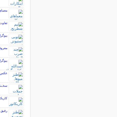
معمای ۲۵ لنگه ج
تفاوت 
بیوگرا
معروف
بیوگر
عکس ها
سخـنان
کاریکا
رفیق ب