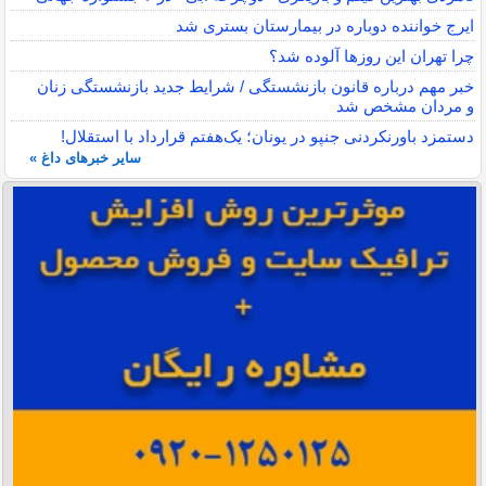
ایرج خواننده دوباره در بیمارستان بستری شد
چرا تهران این روزها آلوده شد؟
خبر مهم درباره قانون بازنشستگی / شرایط جدید بازنشستگی زنان
و مردان مشخص شد
دستمزد باورنکردنی جنپو در یونان؛ یک‌هفتم قرارداد با استقلال!
سایر خبرهای داغ »