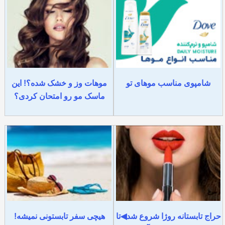
شامپوی مناسب موهای تو
موهات وز و خشک شده؟! این
ماسک مو رو امتحان کردی؟
حراج تابستانه روژا شروع شد◀تا
هیچی سفر تابستونی نمیشه!