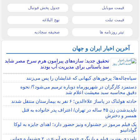
قیمت موبایل
جدول پخش فوتبال
قیمت تبلت
نهج البلاغه
تیتر روزنامه ها
صحیفه سجادیه
آخرین اخبار ایران و جهان
تحقیق جدید: سازه‌های پیرامون هرم سرخ مصر شاید
سد باستانی برای مدیریت آب بودند
سیاه‌چاله‌ها؛ پرخورهای کیهانی که غذایشان را پس می‌زنند
دستمزد کارگران در شهریورماه دوباره ترمیم می‌شود؟/ نحوه
دقیق محاسبه سبد معیشت اعلام شد
حادثه هولناک در پاساژ علاءالدین؛ ۶ نفر به بیمارستان منتقل شدند
ناپدیدشدن زن ۴۵ ساله در تهران/ اعتراف پدر خانواده به قتل
همسر و دخترش
یک فیلم مرموز در جشنواره ونیز حضور دارد؛ اهدای جایزه به لوکا
گوادانینو
نامزدی بهترین فیلم و بازیگری «دوچرخه آبی» در ۲ جشنواره جهانی