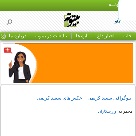
بـیتوتــه
منو
خانه
اخبار داغ
تازه ها
تبلیغات در بیتوته
درباره ما
ت
بیوگرافی سعید کریمی + عکس‌های سعید کریمی
مجموعه:
ورزشکاران