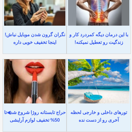
با این درمان دیگه کمردرد کار و
نگران گرون شدن موبایل نباش!
زندگیت رو تعطیل نمیکنه!
اینجا تخفیف خوبی داره
تورهای داخلی و خارجی لحظه
حراج تابستانه روژا شروع شد◀تا
آخری رو از دست نده
50% تخفیف لوازم آرایشی