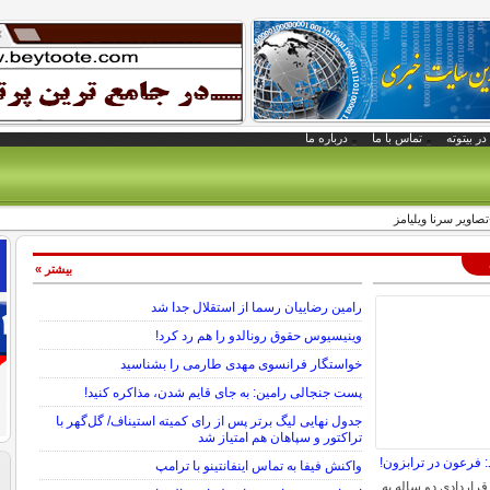
در بیتوته
تماس با ما
درباره ما
تصاویر سرنا ویلیامز
بیشتر »
رامین رضاییان رسما از استقلال جدا شد
وینیسیوس حقوق رونالدو را هم رد کرد!
خواستگار فرانسوی مهدی طارمی را بشناسید
پست جنجالی رامین: به جای قایم شدن، مذاکره کنید!
جدول نهایی لیگ برتر پس از رای کمیته استیناف/ گل‌گهر با
تراکتور و سپاهان هم امتیاز شد
 فرعون در ترابزون!
واکنش فیفا به تماس اینفانتینو با ترامپ
راردادی دو ساله به