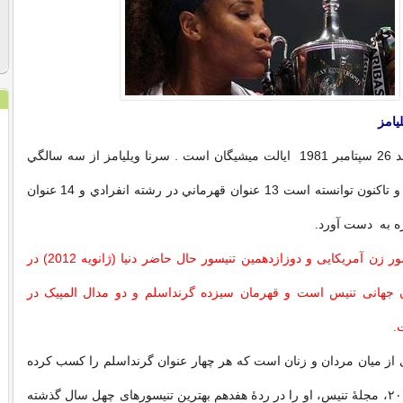
یامز
سرنا ویلیامز متولد 26 سپتامبر 1981 ايالت ميشيگان است . سرنا ویلیامز از سه سالگي
تنيس را آغاز کرد و تاکنون توانسته است 13 عنوان قهرماني در رشته انفرادي و 14 عنوان
ره به دست آورد.
سرنا ویلیامز تنیسور زن آمریکایی و دوزازدهمین تنیسور حال حاضر دنیا (ژانویه 2012) در
 جهانی تنیس است و قهرمان سیزده گرنداسلم و دو مدال المپیک در
.
 از میان مردان و زنان است که هر چهار عنوان گرنداسلم را کسب کرده
است. در سال ۲۰۰۵، مجلهٔ تنیس، او را در ردهٔ هفدهم بهترین تنیسورهای چهل سال گذشته