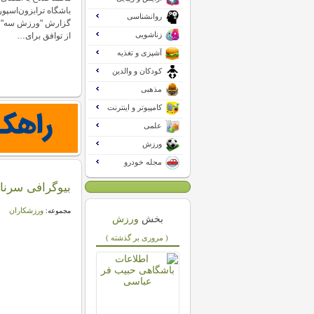
باشگاه ترابزون‌اسپور
روانشناسی
گزارش "ورزش سه"، 
زناشویی
از توافق برای…
آشپزی و تغذیه
کودکان و والدین
مذهبی
کامپیوتر و اینترنت
علمی
ورزش
مجله خودرو
بیوگرافی سرنا 
ورزشکاران
مجموعه:
بخش
ورزش
( مروری بر گذشته )