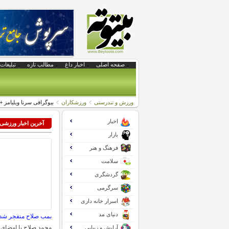
صفحه اصلی
اخبار داغ
مطالب تازه
تبلیغات 
ورزش و تندرستی
ورزشکاران
بیوگرافی سرنا ویلیامز +
اخبار
آخرین اخبار ورزشی
بازار
فرهنگ و هنر
سلامت
گردشگری
سرگرمی
اسرار خانه داری
دنیای مد
بمب صلاح منفجر شد:
محمد صلاح با امضای ق
آرایش و زیبایی