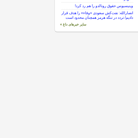
وینیسیوس حقوق رونالدو را هم رد کرد!
انصارالله: نفت‌کش سعودی «وفاء» را هدف قرار
دادیم/ تردد در تنگه هرمز همچنان محدود است
سایر خبرهای داغ »