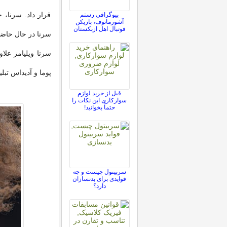
قرار داد. سرنا، 
بیوگرافی رستم
آشورماتوف، بازیکن
فوتبال اهل ازبکستان
سرنا در حال حاضر د
سرنا ویلیامز ع
پوما و آديداس تبل
قبل از خرید لوازم
سوارکاری این نکات را
حتماً بخوانید!
سربیتول چیست و چه
فوایدی برای بدنسازان
دارد؟