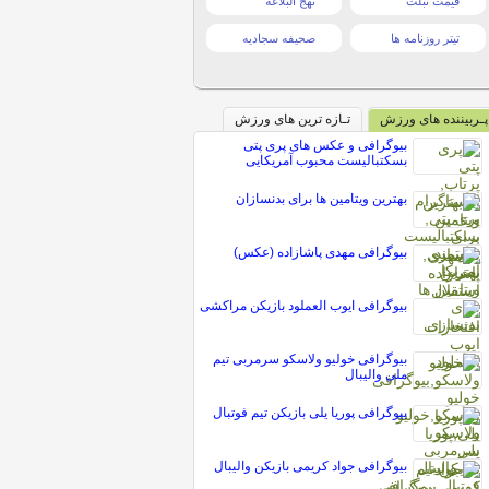
قیمت تبلت
نهج البلاغه
تیتر روزنامه ها
صحیفه سجادیه
پـربیننده های ورزش
تـازه ترین های ورزش
بیوگرافی و عکس های پری پتی
بسکتبالیست محبوب آمریکایی
بهترین ویتامین ها برای بدنسازان
بیوگرافی مهدی پاشازاده (عکس)
بیوگرافی ایوب العملود بازیکن مراکشی
بیوگرافی خولیو ولاسکو سرمربی تیم
ملی والیبال
بیوگرافی پوریا یلی بازیکن تیم فوتبال
بیوگرافی جواد کریمی بازیکن والیبال