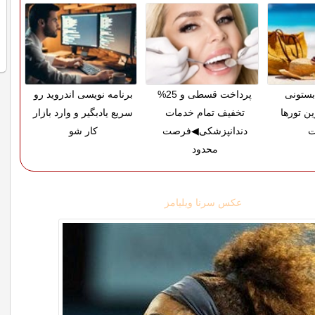
بستونی
پرداخت قسطی و 25%
برنامه نویسی اندروید رو
ین تورها
تخفیف تمام خدمات
سریع یادبگیر و وارد بازار
ت
دندانپزشکی◀فرصت
کار شو
محدود
عکس سرنا ویلیامز