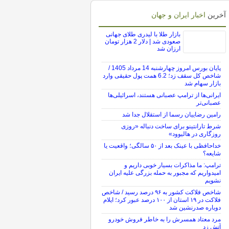
آخرین
اخبار ایران و جهان
بازار طلا با لیدری طلای جهانی
صعودی شد | دلار 2 هزار تومان
ارزان شد
پایان بورس امروز چهارشنبه 14 مرداد 1405 /
شاخص کل سقف زد؛ 6.2 همت پول حقیقی وارد
بازار سهام شد
ایرانی‌ها از ترامپ عصبانی هستند، اسرائیلی‌ها
عصبانی‌تر
رامین رضاییان رسما از استقلال جدا شد
شرط تارانتینو برای ساخت دنباله «روزی
روزگاری در هالیوود»
خداحافظی با عینک بعد از ۵۰ سالگی؛ واقعیت یا
شایعه؟
ترامپ: ما مذاکرات بسیار خوبی داریم و
امیدواریم که مجبور به حمله بزرگی علیه ایران
نشویم
شاخص فلاکت کشور به ۹۶ درصد رسید / شاخص
فلاکت در ۱۹ استان از ۱۰۰ درصد عبور کرد؛ ایلام
دوباره صدرنشین شد
مرد معتاد همسرش را به خاطر فروش خودرو
آتش زد