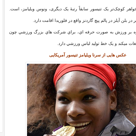
خواهر کوچک‌تر یک تنیسور سابقاً رتبهٔ یک دیگری، ونوس ویلیامز، است.
ر بلن آیلز در پالم پیچ گاردنز واقع در فلوریدا اقامت دارد.
لاوه بر ورزش به صورت حرفه اي، براي شرکت هاي بزرگ ورزشي چون
يغات ميکند و يک خط توليد لباس ورزشي دارد.
عکس هایی از سرنا ویلیامز تنیسور آمریکایی