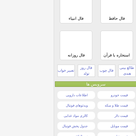
فال حافظ
فال انبیاء
استخاره با قرآن
فال روزانه
طالع بینی
فال روز
فال چوب
تعبیر خواب
هندی
تولد
سرویس ها
قیمت خودرو
اطلاعات دارویی
قیمت طلا و سکه
ویدئوهای فوتبال
قیمت دلار
کالری مواد غذایی
قیمت موبایل
جدول پخش فوتبال