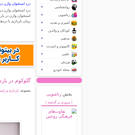
درد استخوان واژن در 
روانشناسی
درد استخوان واژن در 
زناشویی
استخوان واژن در بارد
زمان بارداری با درد
آشپزی و تغذیه
کودکان و والدین
مذهبی
کامپیوتر و اینترنت
علمی
ورزش
مجله خودرو
گلوکوم در بارد
بارداری و زایم
مجموعه:
بخش
زناشویی
( مروری بر گذشته )