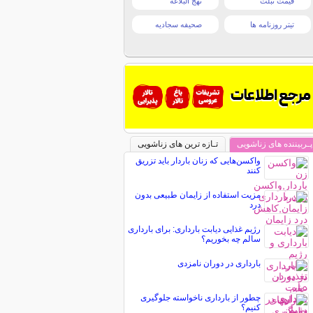
قیمت تبلت
نهج البلاغه
تیتر روزنامه ها
صحیفه سجادیه
پـربیننده های زناشویی
تـازه ترین های زناشویی
واکسن‌هایی که زنان باردار باید تزریق
کنند
مزیت استفاده از زایمان طبیعی بدون
درد
رژیم غذایی دیابت بارداری: برای بارداری
سالم چه بخوریم؟
بارداری در دوران نامزدی
چطور از بارداری ناخواسته جلوگیری
کنیم؟