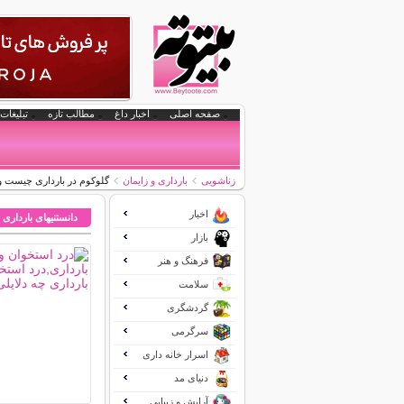
صفحه اصلی
اخبار داغ
مطالب تازه
تبلیغات 
زناشویی
بارداری و زایمان
گلوکوم در بارداری چیست و ع
اخبار
دانستنیهای بارداری 
بازار
فرهنگ و هنر
سلامت
گردشگری
سرگرمی
اسرار خانه داری
دنیای مد
آرایش و زیبایی