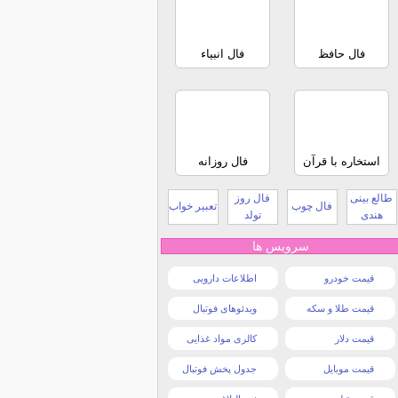
فال حافظ
فال انبیاء
استخاره با قرآن
فال روزانه
طالع بینی
فال روز
فال چوب
تعبیر خواب
هندی
تولد
سرویس ها
قیمت خودرو
اطلاعات دارویی
قیمت طلا و سکه
ویدئوهای فوتبال
قیمت دلار
کالری مواد غذایی
قیمت موبایل
جدول پخش فوتبال