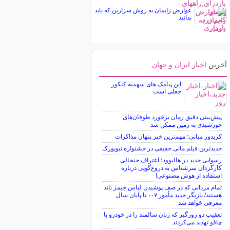
عوارض زایمان به روش سزارین که باید
بدانید
آخرین
اخبار ایران و جهان
این پیامک های سهمیه کنکور
جعلی است
پیش‌بینی دقیق زمان برخورد طوفان‌های
خورشیدی به زمین ممکن شد
کریدور میانی؛ مهم‌ترین خبر پنهان مذاکرات
جدیدترین فیلم مانی حقیقی در جشنواره نیویورک
رسوایی جدید در هالیوود؛ اعتراف جنجالی
کارگردان سرشناس به دروغ‌گویی درباره
استفاده از هوش مصنوعی!
تمام مردانی که در صف پوشیدن لباس جیمز باند
هستند/ بازیگر جدید مأمور ۰۰۷ تا پایان سال
معرفی خواهد شد
تعقیب دو زورگیر که زنان سالمند را در خودرو با
چاقو تهدید می‌کردند